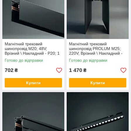
Магнітний трековий
Магнітний трековий
шинопровід M20; 48V;
шинопровід PROLUM M25;
Врізний \ Накладний - P20; 1
220V; Врізний \ Накладний -
метр. Шинопровід для
P25; 2 метри
Готово до відправки
Готово до відправки
магнітних трекових
702
1 470
₴
₴
Купити
Купити