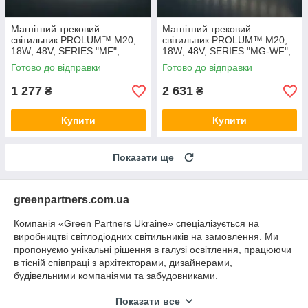
Магнітний трековий
Магнітний трековий
світильник PROLUM™ M20;
світильник PROLUM™ M20;
18W; 48V; SERIES "MF";
18W; 48V; SERIES "MG-WF";
Білий 4000K
Wi-Fi; SMART 3000K - 6000K
Готово до відправки
Готово до відправки
1 277
2 631
₴
₴
Купити
Купити
Показати ще
greenpartners.com.ua
Компанія «Green Partners Ukraine» спеціалізується на
виробництві світлодіодних світильників на замовлення. Ми
пропонуємо унікальні рішення в галузі освітлення, працюючи
в тісній співпраці з архітекторами, дизайнерами,
будівельними компаніями та забудовниками.
За роки роботи ми реалізували безліч складних і
Показати все
масштабних проектів в різних містах України, забезпечуючи