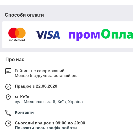
якісне освітлення для найрізноманітніших просторів. Наші
світлодіодні світильники відрізняються надійністю,
Способи оплати
енергоефективністю та сучасним дизайном.
Ми пишаємося нашими проектами і прагнемо перевершити
очікування наших клієнтів, пропонуючи їм найпередовіші
технології та індивідуальний підхід до кожного замовлення.
Обираючи «Green Partners Ukraine», ви обираєте
професіоналізм, якість та інновації в освітленні.
Про нас
Рейтинг не сформований
Менше 5 відгуків за останній рік
Працює з 22.06.2020
м. Київ
вул. Милославська 6, Київ, Україна
Контакти
Сьогодні працює з 09:00 до 20:00
Показати весь графік роботи