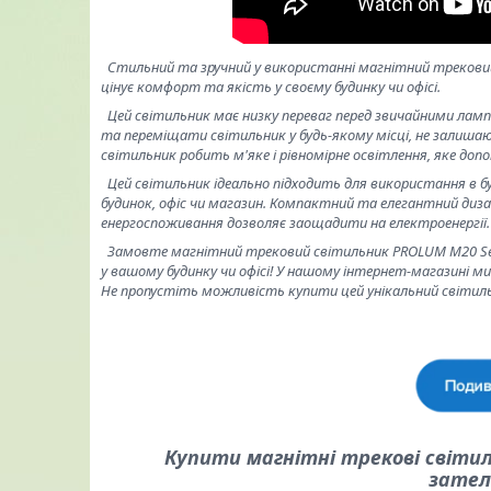
Стильний та зручний у використанні магнітний трековий 
цінує комфорт та якість у своєму будинку чи офісі.
Цей світильник має низку переваг перед звичайними лам
та переміщати світильник у будь-якому місці, не залишаю
світильник робить м'яке і рівномірне освітлення, яке д
Цей світильник ідеально підходить для використання в бу
будинок, офіс чи магазин. Компактний та елегантний дизай
енергоспоживання дозволяє заощадити на електроенергії.
Замовте магнітний трековий світильник PROLUM M20 Seri
у вашому будинку чи офісі! У нашому інтернет-магазині ми
Не пропустіть можливість купити цей унікальний світиль
Купити магнітні трекові світи
зател