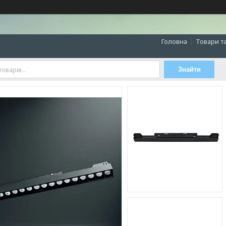
Головна
Товари т
Знайти