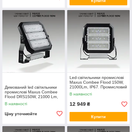
Купити
Led-світильники промислові
Maxus Combee Flood 150W,
21000Lm, IP67. Промисловий
Димований led світильники
прожектор
промислові Maxus Combee
В наявності
Flood DRS150W, 21000 Lm,
IP67. Промисловий
12 949
В наявності
₴
прожектор
Ціну уточнюйте
Купити