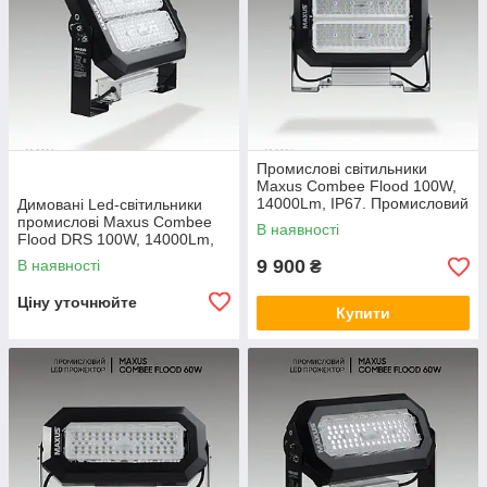
Промислові світильники
Maxus Combee Flood 100W,
14000Lm, IP67. Промисловий
Димовані Led-світильники
прожектор
промислові Maxus Combee
В наявності
Flood DRS 100W, 14000Lm,
IP67. Промисловий
9 900
В наявності
₴
прожектор
Ціну уточнюйте
Купити