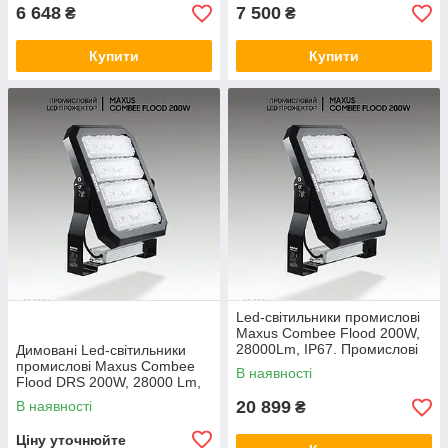
6 648
7 500
₴
₴
Купити
Купити
Led-світильники промислові
Maxus Combee Flood 200W,
28000Lm, IP67. Промислові
Димовані Led-світильники
світлодіодні прожектори.
промислові Maxus Combee
В наявності
Flood DRS 200W, 28000 Lm,
IP67. Промисловий
20 899
В наявності
₴
прожектор
Ціну уточнюйте