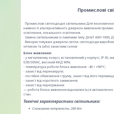
Промислові св
Промислові світлодіодні світильники.Для економічного
наявності альтернативного джерела живлення) промисл
освітлення, локального освітлення.
Заміна світильникам із лампами типу ДНаТ 600÷1000, ДР
Використовувані джерела світла: світлодіоди виробни
оптикою та (або) захисним склом
Блок живлення:
- у металевому кожусі, встановлений у корпусі, IP 65, 
0,95/30VAC, високий ККД 90%;
- температура роботи блока живлення: -40 ÷ +90°С;
- захист від перенапруги;
- постійне обмеження струму, захист від його перевищ
- захист від короткого замикання;
- захист від перегрівання;
— робота блока живлення відновлюється автоматично 
стан.
Технічні характеристики світильника:
Споживана потужність: 280 Вт