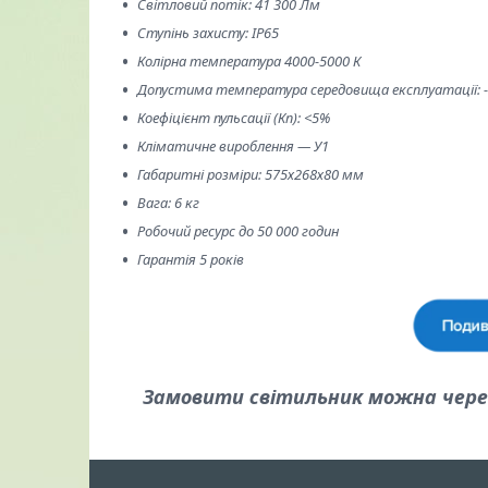
Світловий потік: 41 300 Лм
Ступінь захисту: IP65
Колірна температура 4000-5000 К
Допустима температура середовища експлуатації: -4
Коефіцієнт пульсації (Кп): <5%
Кліматичне вироблення — У1
Габаритні розміри: 575х268х80 мм
Вага: 6 кг
Робочий ресурс до 50 000 годин
Гарантія 5 років
Замовити світильник можна через