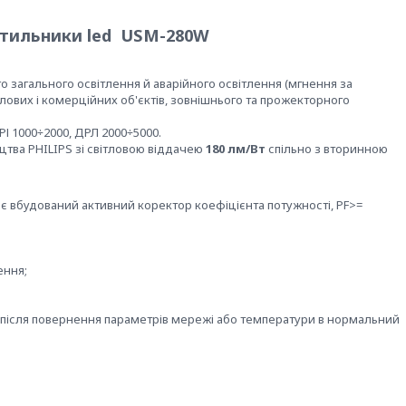
ітильники led USM-280W
 загального освітлення й аварійного освітлення (мгнення за
ових і комерційних об'єктів, зовнішнього та прожекторного
І 1000÷2000, ДРЛ 2000÷5000.
цтва PHILIPS зі світловою віддачею
180 лм/Вт
спільно з вторинною
має вбудований активний коректор коефіцієнта потужності, PF>=
ення;
після повернення параметрів мережі або температури в нормальний