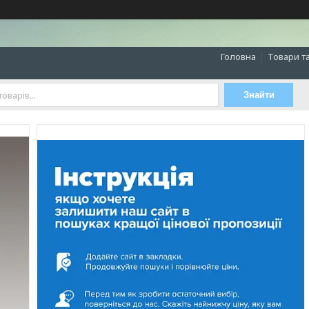
Головна
Товари т
Знайти