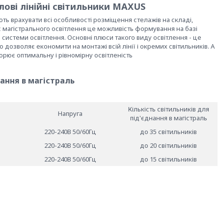
лові лінійні світильники MAXUS
ть врахувати всі особливості розміщення стелажів на складі,
 магістрального освітлення це можливість формування на базі
ї системи освітлення. Основні плюси такого виду освітлення - це
 дозволяє економити на монтажі всій лінії і окремих світильників. А
ворює оптимальну і рівномірну освітленість
ання в магістраль
Кількість світильників для
Напруга
під'єднання в магістраль
220-240В 50/60Гц
до 35 світильників
220-240В 50/60Гц
до 20 світильників
220-240В 50/60Гц
до 15 світильників