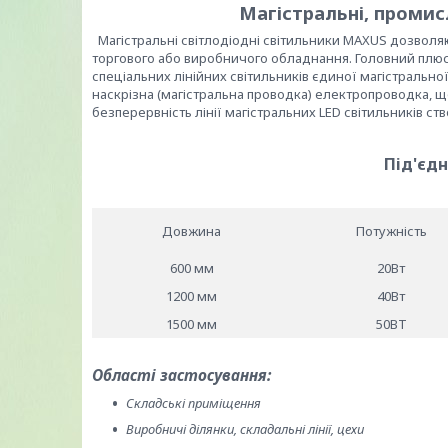
Магістральні, промис
Магістральні світлодіодні світильники MAXUS дозволяю
торгового або виробничого обладнання. Головний плюс
спеціальних лінійних світильників єдиної магістрально
наскрізна (магістральна проводка) електропроводка, що
безперервність лінії магістральних LED світильників ст
Під'єдн
Довжина
Потужність
600 мм
20Вт
1200 мм
40Вт
1500 мм
50ВТ
Області застосування:
Складські приміщення
Виробничі ділянки, складальні лінії, цехи