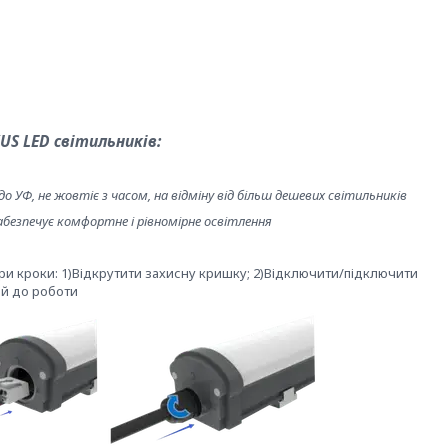
US LED світильників:
до УФ, не жовтіє з часом, на відміну від більш дешевих світильників
безпечує комфортне і рівномірне освітлення
три кроки: 1)Відкрутити захисну кришку; 2)Відключити/підключити
ий до роботи