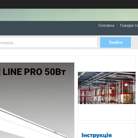
Головна
Товари т
Знайти