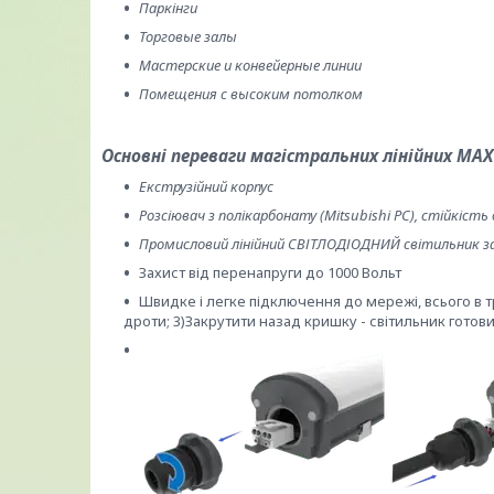
Паркінги
Торговые залы
Мастерские и конвейерные линии
Помещения с высоким потолком
Основні переваги магістральних лінійних MAX
Екструзійний корпус
Розсіювач з полікарбонату (Mitsubishi PC), стійкість 
Промисловий лінійний СВІТЛОДІОДНИЙ світильник за
Захист від перенапруги до 1000 Вольт
Швидке і легке підключення до мережі, всього в 
дроти; 3)Закрутити назад кришку - світильник готов