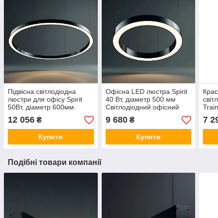
Підвісна світлодіодна
Офісна LED люстра Spirit
Крас
люстри для офісу Spirit
40 Вт, діаметр 500 мм
світ
50Вт, діаметр 600мм.
Світлодіодний офісний
Trai
Освітлення для магазину,
світильник кільце, офісне
Підв
12 056
9 680
7 2
₴
₴
бару, кафе
освітлення
для 
Купити
Купити
Подібні товари компанії