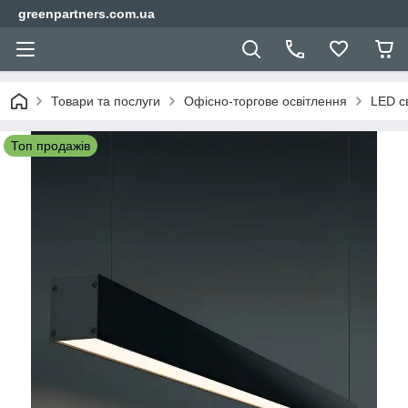
greenpartners.com.ua
Товари та послуги
Офісно-торгове освітлення
LED св
Топ продажів