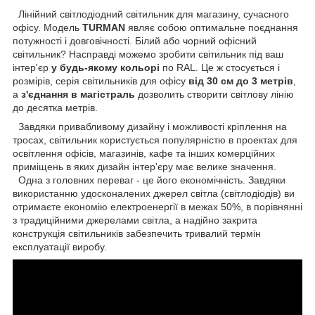
Лінійний світлодіодний світильник для магазину, сучасного
офісу. Модель
TURMAN
являє собою оптимальне поєднання
потужності і довговічності. Білий або чорний офісний
світильник? Насправді можемо зробити світильник під ваш
інтер'єр
у будь-якому кольорі
по RAL. Це ж стосується і
розмірів, серія світильників для офісу
від 30 см до 3 метрів
,
а
з'єднання в магістраль
дозволить створити світлову лінію
до десятка метрів.
Завдяки привабливому дизайну і можливості кріплення на
тросах, світильник користується популярністю в проектах для
освітлення офісів, магазинів, кафе та інших комерційних
приміщень в яких дизайн інтер'єру має велике значення.
Одна з головних переваг - це його економічність. Завдяки
використанню удосконалених джерел світла (світлодіодів) ви
отримаєте економію електроенергії в межах 50%, в порівнянні
з традиційними джерелами світла, а надійно закрита
конструкція світильників забезпечить тривалий термін
експлуатації виробу.