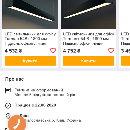
LED світильники для офісу
LED світильники для офісу
LED 
Turman 54Вт, 1800 мм.
Turman+ 54 Вт, 1800 мм.
Turm
Підвісні, офісні лінійні
Підвісні, офісні лінійні
Підві
світильники для офісу,
світильники для офісу,
світ
4 532
4 752
3 4
₴
₴
магазину
магазину
мага
Купити
Купити
Про нас
Рейтинг не сформований
Менше 5 відгуків за останній рік
Працює з 22.06.2020
м. Київ
вул. Милославська 6, Київ, Україна