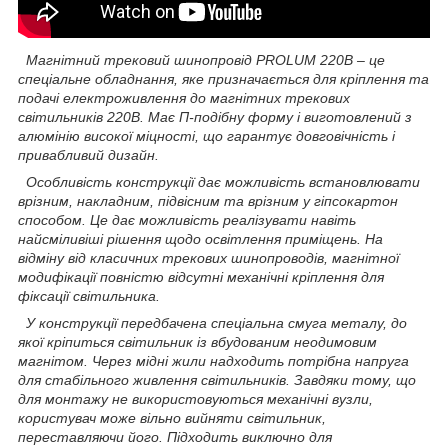
Магнітний трековий шинопровід PROLUM 220В – це
спеціальне обладнання, яке призначається для кріплення та
подачі електроживлення до магнітних трекових
світильників 220В. Має П-подібну форму і виготовлений з
алюмінію високої міцності, що гарантує довговічність і
привабливий дизайн.
Особливість конструкції дає можливість встановлювати
врізним, накладним, підвісним та врізним у гіпсокартон
способом. Це дає можливість реалізувати навіть
найсміливіші рішення щодо освітлення приміщень. На
відміну від класичних трекових шинопроводів, магнітної
модифікації повністю відсутні механічні кріплення для
фіксації світильника.
У конструкції передбачена спеціальна смуга металу, до
якої кріпиться світильник із вбудованим неодимовим
магнітом. Через мідні жили надходить потрібна напруга
для стабільного живлення світильників. Завдяки тому, що
для монтажу не використовуються механічні вузли,
користувач може вільно вийняти світильник,
переставляючи його. Підходить виключно для