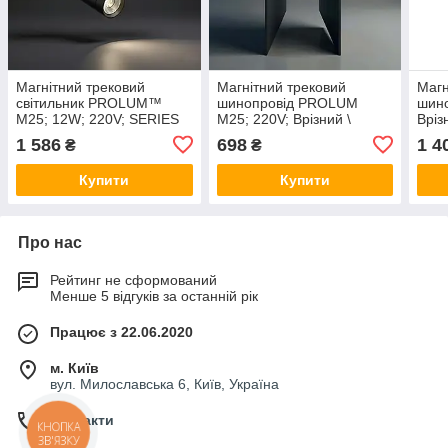
Магнітний трековий
Магнітний трековий
Магн
світильник PROLUM™
шинопровід PROLUM
шино
M25; 12W; 220V; SERIES
M25; 220V; Врізний \
Вріз
"ST2-WF"; SMART 3000K -
Накладний - P25; 1 метр
2 ме
1 586
698
1 4
₴
₴
6000K
магн
Купити
Купити
Про нас
Рейтинг не сформований
Менше 5 відгуків за останній рік
Працює з 22.06.2020
м. Київ
вул. Милославська 6, Київ, Україна
Контакти
КНОПКА
ЗВ'ЯЗКУ