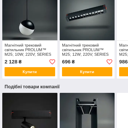
Магнітний трековий
Магнітний трековий
Магн
світильник PROLUM™
світильник PROLUM™
сві
M25; 10W; 220V; SERIES
M25; 12W; 220V; SERIES
M25;
"PG"; Білий 4000K
"LD"; Білий 4000K
"LDM
2 128
696
986
₴
₴
Купити
Купити
Подібні товари компанії