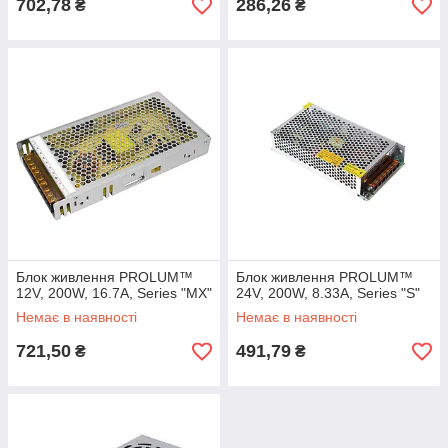
702,78
286,26
₴
₴
Блок живлення PROLUM™
Блок живлення PROLUM™
12V, 200W, 16.7А, Series "MX"
24V, 200W, 8.33А, Series "S"
Немає в наявності
Немає в наявності
721,50
491,79
₴
₴