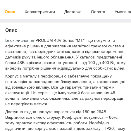
Опис
Характеристики
Доставка
Оплата
Умови п
Опис
Блок живлення
PROLUM 48V Series "MT" - це потужне та
ефективне рішення для живлення магнітної трекової системи
освітлення, світлодіодних стрічок, камер відеоспостереження,
датчиків руху та іншого обладнання. У каталозі представлені
блоки 48В з різним рівнем потужності – від 100 до 400 Вт, тому
виберіть потрібне рішення індивідуально для особистих цілей.
Корпус з металу з перфорацією забезпечує покращену
вентиляцію та охолодження блоку живлення, а також захищає
від зовнішнього впливу. Все це гарантує тривалий термін
експлуатації. Ця серія – це імпульсний блок живлення 48
вольт із пасивним охолодженням, але за рахунок перфорації
не перегріватиметься.
Доступна вхідна напруга варіюється від 180 до 264В.
Відрізняються силою струму. Коефіцієнт потужності – 86%,
тому гарантує високу ефективність роботи. Необхідно
відзначити, що корпус має низький індекс захисту – IP20, тому