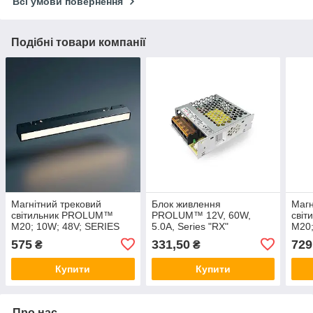
Всі умови повернення
Подібні товари компанії
Магнітний трековий
Блок живлення
Магн
світильник PROLUM™
PROLUM™ 12V, 60W,
сві
M20; 10W; 48V; SERIES
5.0А, Series "RX"
M20;
"FL"; Білий 4000K
"GR"
575
331,50
729
₴
₴
Купити
Купити
Про нас