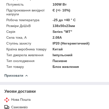
Потужність
100W Вт
Підстроювання вихідної
Є (+/- 10%)
напруги
Робоча температура
-25 до +40 ° С
Розміри ДхШхВ
138х50х23мм
Серія
Series "MT"
Сила тока, А
2.08А
Ступінь захисту
IP20 (Негерметичний)
Країна виробника товару
Китай
Тип джерела живлення
Імпульсний
Тип охолодження
Пасивне
Тип товару
Блок живлення
Приховати
Умови доставки
Нова Пошта
Самовивіз