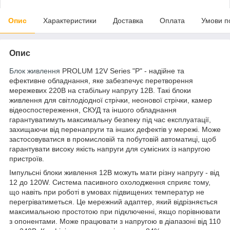
Опис
Характеристики
Доставка
Оплата
Умови п
Опис
Блок живлення
PROLUM 12V Series "P" - надійне та
ефективне обладнання, яке забезпечує перетворення
мережевих 220В на стабільну напругу 12В. Такі блоки
живлення для світлодіодної стрічки, неонової стрічки, камер
відеоспостереження, СКУД та іншого обладнання
гарантуватимуть максимальну безпеку під час експлуатації,
захищаючи від перенапруги та інших дефектів у мережі. Може
застосовуватися в промисловій та побутовій автоматиці, щоб
гарантувати високу якість напруги для сумісних із напругою
пристроїв.
Імпульсні блоки живлення 12В можуть мати різну напругу - від
12 до 120W. Система пасивного охолодження сприяє тому,
що навіть при роботі в умовах підвищених температур не
перегріватиметься. Це мережний адаптер, який відрізняється
максимальною простотою при підключенні, якщо порівнювати
з опонентами. Може працювати з напругою в діапазоні від 110