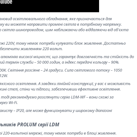
ізновид освітлювального обладнання, яке призначається для
му ви можете направити промені світла в потрібному напрямку.
 світла шинопроводом, цим наближаючи або віддаляючи від об'єкта
режі 220V, тому немає потреби купувати блок живлення. Достатньо
забезпечити живленням 220 вольт.
 алюмінію високої міцності, що гарантує довговічність та стійкість до
й термін служби – 50 000 годин, а індекс передачі кольору – 90%.
. Світіння розсіяне – 24 градуси. Сила світлового потоку – 1050
12W.
сного освітлення. А завдяки лінійній конструкції, у вас є можливість
ні стелі, стіни чи підлоги, забезпечивши ефективне освітлення.
тоді рекомендуємо розглянути серію LDM-WF – вони схожі за
рез Wi-Fi.
хисту – IP20, але може функціонувати у широкому діапазоні
ьників PROLUM серії LDM
 220-вольтної мережі, тому немає потреби в блоці живлення.