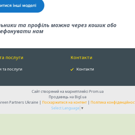
льники та профіль можна через кошик або
ефонувати нам
та послуги
Контакти
 та послуги
Контакти
Сайт створений на маркетплейсі
Prom.ua
Продавець на Bigl.ua
Green Partners Ukraine |
Поскаржитися на контент
|
Політика конфіденційнос
Select Language
▼