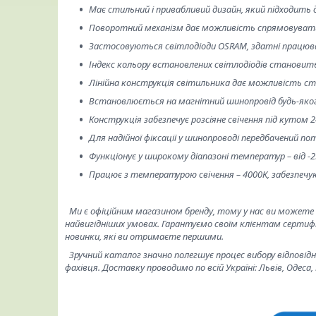
Має стильний і привабливий дизайн, який підходить 
Поворотний механізм дає можливість спрямовувати 
Застосовуються світлодіоди OSRAM, здатні працюва
Індекс кольору встановлених світлодіодів становит
Лінійна конструкція світильника дає можливість ст
Встановлюється на магнітний шинопровід будь-якого
Конструкція забезпечує розсіяне свічення під кутом 2
Для надійної фіксації у шинопроводі передбачений п
Функціонує у широкому діапазоні температур – від -25
Працює з температурою свічення – 4000К, забезпечу
Ми є офіційним магазином бренду, тому у нас ви можете 
найвигідніших умовах. Гарантуємо своїм клієнтам сертифі
новинки, які ви отримаєте першими.
Зручний каталог значно полегшує процес вибору відповід
фахівця. Доставку проводимо по всій Україні: Львів, Одеса, 