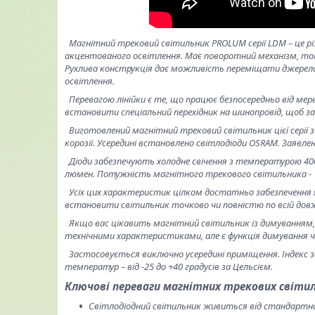
Магнітний трековий світильник PROLUM серії LDM – це р
акцентованого освітлення. Має поворотний механізм, то
Рухлива конструкція дає можливість переміщати джерело
освітлення.
Перевагою лінійки є те, що працює безпосередньо від ме
встановити спеціальний перехідник на шинопровід, щоб 
Виготовлений магнітний трековий світильник цієї серії з
корозії. Усередині встановлено світлодіоди OSRAM. Заявлени
Діоди забезпечують холодне свічення з температурою 4000К
люмен. Потужність магнітного трекового світильника - 
Усіх цих характеристик цілком достатньо забезпечення які
встановити світильник точково чи повністю по всій довжи
Якщо вас цікавить магнітний світильник із димуванням, 
технічними характеристиками, але є функція димування че
Застосовується виключно усередині приміщення. Індекс за
температур – від -25 до +40 градусів за Цельсієм.
Ключові переваги магнітних трекових світил
Світлодіодний світильник живиться від стандартної