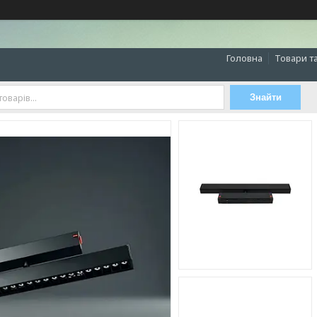
Головна
Товари т
Знайти