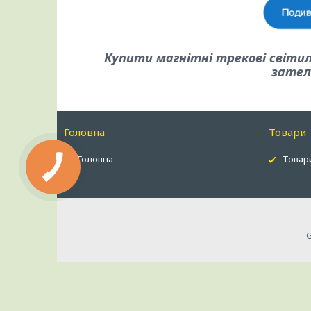
Купити магнітні трекові світи
зател
Головна
Товари 
Головна
Товари