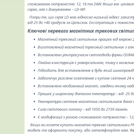
споживаною потужністю: 12, 18 та 24W. Якщо вас цікави
серію, але з димуванням – LD-WF.
Попри те, що серія LD має відносно низький індекс захис
від 25 до +40 градусів за Цельсієм. Експлуатація є повніс
Ключові переваги магнітних трекових світил
Магнітний трековий світильник працює від мережі 
Виготовлений магнітний трековий світильник з алюм
Встановлено ультрасучасні світлодіоди фірми OSRAM,
Лінійна конструкція є універсальною, тому є можлив
Підходить для встановлення в будь-який шинопровід 
Забезпечує розсіяне освітлення з кутом світіння 24 ч
Встановлено неодимовий магніт, завдяки якому над
Працює у широкому діапазоні температур – від -25 до
Температура світіння магнітних світильників даної с
Сила світлового потоку – від 1050 до 2159 люмен.
Є модифікації з різною споживаною потужністю – 12,
Якщо ви хочете купити магнітні трекові світильники PRO
модель та оформити покупку, або зателефонуйте нам. Яв