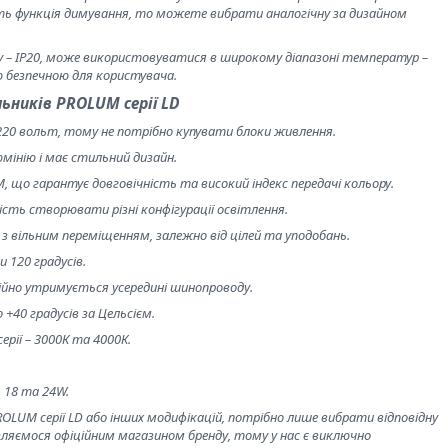
ть функція димування, то можете вибрати аналогічну за дизайном
ту – IP20, може використовуватися в широкому діапазоні температур –
тю безпечною для користувача.
ьників PROLUM серії LD
220 вольт, тому не потрібно купувати блоки живлення.
інію і має стильний дизайн.
 що гарантує довговічність та високий індекс передачі кольору.
ість створювати різні конфігурації освітлення.
з вільним переміщенням, залежно від цілей та уподобань.
и 120 градусів.
ійно утримується усередині шинопроводу.
 +40 градусів за Цельсієм.
ерії – 3000К та 4000К.
 18 та 24W.
LUM серії LD або інших модифікацій, потрібно лише вибрати відповідну
ляємося офіційним магазином бренду, тому у нас є виключно