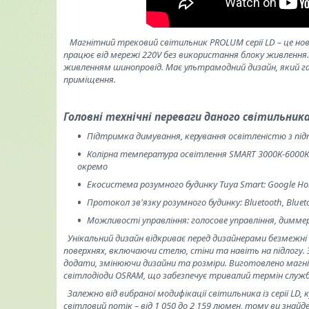
Магнітний трековий світильник PROLUM серії LD – це нове
працює від мережі 220V без використання блоку живлення
живленням шинопровід. Має ультрамодний дизайн, який г
приміщення.
Головні технічні переваги даного світильника 
Підтримка димування, керування освітленістю з під
Колірна температура освітлення SMART 3000К-6000К 
окремо
Екосистема розумного будинку Tuya Smart: Google Ho
Протокол зв'язку розумного будинку: Bluetooth, Blueto
Можливості управління: голосове управління, диммер
Унікальний дизайн відкриває перед дизайнерами безмежн
поверхнях, включаючи стелю, стіни та навіть на підлогу.
додати, змінюючи дизайни та розміри. Виготовлено магні
світлодіоди OSRAM, що забезпечує тривалий термін служби 
Залежно від вибраної модифікації світильника із серії LD,
світловий потік – від 1 050 до 2 159 люмен, тому ви знайдет