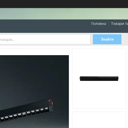
Головна
Товари т
Знайти