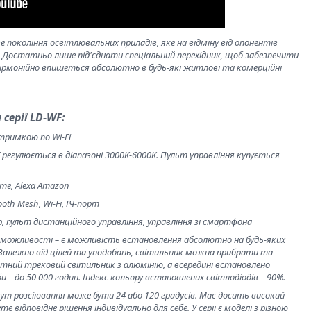
 покоління освітлювальних приладів, яке на відміну від опонентів
. Достатньо лише під'єднати спеціальний перехідник, щоб забезпечити
армонійно впишеться абсолютно в будь-які житлові та комерційні
серії LD-WF:
тримкою по Wi-Fi
регулюється в діапазоні 3000К-6000К. Пульт управління купується
me, Alexa Amazon
oth Mesh, Wi-Fi, ІЧ-порт
, пульт дистанційного управління, управління зі смартфона
і можливості – є можливість встановлення абсолютно на будь-яких
 Залежно від цілей та уподобань, світильник можна прибрати та
тний трековий світильник з алюмінію, а всередині встановлено
– до 50 000 годин. Індекс кольору встановлених світлодіодів – 90%.
 кут розсіювання може бути 24 або 120 градусів. Має досить високий
е відповідне рішення індивідуально для себе. У серії є моделі з різною