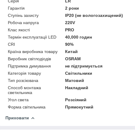
Серія
LR
Гарантія
2 роки
Ступінь захисту
IP20 (не вологозахищений)
Робоча напруга
220V
Клас якості
PRO
Термін експлуатації LED
40,000 годин
CRI
90%
Країна виробника товару
Китай
Виробник світлодіодів
OSRAM
Підтримка димування
не підтримується
Категорія товару
Світильники
Тип розсіювача
Матовий
Способ монтажа
Накладний
светильника
Угол света
Розсіяний
Форма світильника
Прямокутний
Приховати