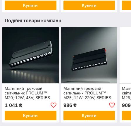
Купити
Купити
Подібні товари компанії
Магнітний трековий
Магнітний трековий
Магн
світильник PROLUM™
світильник PROLUM™
сві
M20; 12W; 48V; SERIES
M25; 12W; 220V; SERIES
M25;
"MG"; Білий 4000K
"LDM"; Білий 4000K
"LRM
1 041
986
909
₴
₴
Купити
Купити