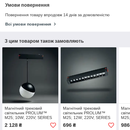
Умови повернення
Повернення товару впродовж 14 днів за домовленістю
Всі умови повернення
З цим товаром також замовляють
Магнітний трековий
Магнітний трековий
Магн
світильник PROLUM™
світильник PROLUM™
сві
M25; 10W; 220V; SERIES
M25; 12W; 220V; SERIES
M25;
"PG"; Білий 4000K
"LD"; Білий 4000K
"LDM
2 128
696
986
₴
₴