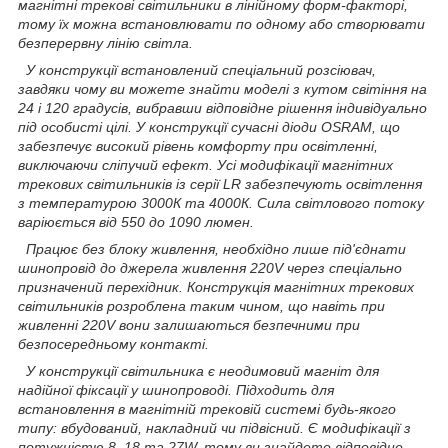
магнітні трекові світильники в лінійному форм-факторі,
тому їх можна встановлювати по одному або створювати
безперервну лінію світла.
У конструкції встановлений спеціальний розсіювач,
завдяки чому ви можете знайти моделі з кутом світіння на
24 і 120 градусів, вибравши відповідне рішення індивідуально
під особисті цілі. У конструкції сучасні діоди OSRAM, що
забезпечує високий рівень комфорту при освітленні,
виключаючи сліпучий ефект. Усі модифікації магнітних
трекових світильників із серії LR забезпечують освітлення
з температурою 3000К та 4000К. Сила світлового потоку
варіюється від 550 до 1090 люмен.
Працює без блоку живлення, необхідно лише під'єднати
шинопровід до джерела живлення 220V через спеціально
призначений перехідник. Конструкція магнітних трекових
світильників розроблена таким чином, що навіть при
живленні 220V вони залишаються безпечними при
безпосередньому контакті.
У конструкції світильника є неодимовий магніт для
надійної фіксації у шинопроводі. Підходить для
встановлення в магнітній трековій системі будь-якого
типу: вбудований, накладний чи підвісний. Є модифікації з
потужністю 8, 18 та 27W, тому ви знайдете відповідне