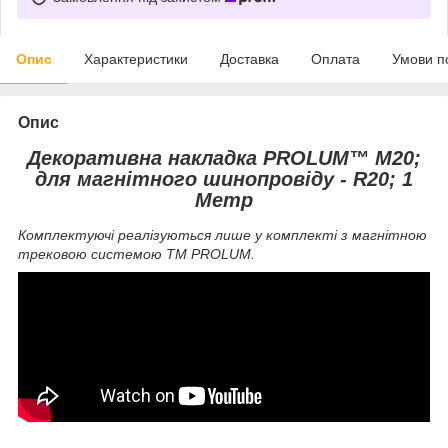
Опис
Характеристики
Доставка
Оплата
Умови п
Опис
Декоративна накладка PROLUM™ M20;
для магнітного шинопровіду - R20; 1
Mетр
Комплектуючі реалізуються лише у комплекті з магнітною
трековою системою ТМ PROLUM.