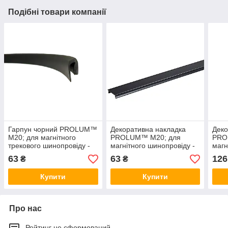
Подібні товари компанії
Гарпун чорний PROLUM™
Декоративна накладка
Деко
M20; для магнітного
PROLUM™ M20; для
PRO
трекового шинопровіду -
магнітного шинопровіду -
магн
P23
P19; 1 Mетр
R20;
63
63
126
₴
₴
Купити
Купити
Про нас
Рейтинг не сформований