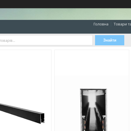
Головна
Товари т
Знайти