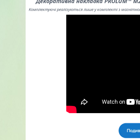
Декоративна накладка PROLUM™ M20;
Комплектуючі реалізуються лише у комплекті з магніт