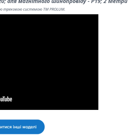
 для магнітного шинопровіду - Р19; 2 Mетри
ною трековою системою ТМ PROLUM.