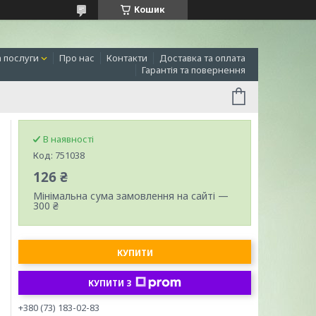
Кошик
а послуги
Про нас
Контакти
Доставка та оплата
Гарантія та повернення
В наявності
Код:
751038
126 ₴
Мінімальна сума замовлення на сайті —
300 ₴
КУПИТИ
КУПИТИ З
+380 (73) 183-02-83