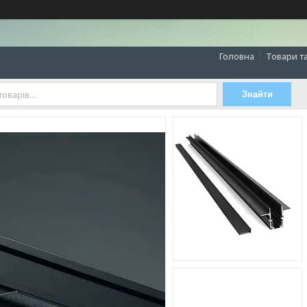
Головна
Товари т
Знайти