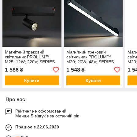
Магнітний трековий
Магнітний трековий
Магн
світильник PROLUM™
світильник PROLUM™
сві
M25; 12W; 220V; SERIES
M20; 20W; 48V; SERIES
M20;
"ST2-WF"; SMART 3000K -
"FL-WF"; Wi-Fi; SMART
"MGA
1 586
1 548
1 5
₴
₴
6000K
3000K - 6000K
SMA
Купити
Купити
Про нас
Рейтинг не сформований
Менше 5 відгуків за останній рік
Працює з 22.06.2020