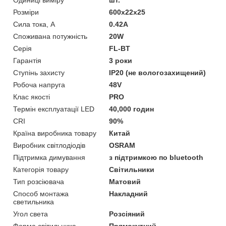
Розміри
600х22х25
Сила тока, А
0.42А
Споживана потужність
20W
Серія
FL-BT
Гарантія
3 роки
Ступінь захисту
IP20 (не вологозахищений)
Робоча напруга
48V
Клас якості
PRO
Термін експлуатації LED
40,000 годин
CRI
90%
Країна виробника товару
Китай
Виробник світлодіодів
OSRAM
Підтримка димування
з підтримкою по bluetooth
Категорія товару
Світильники
Тип розсіювача
Матовий
Способ монтажа
Накладний
светильника
Угол света
Розсіяний
Форма світильника
Прямокутний