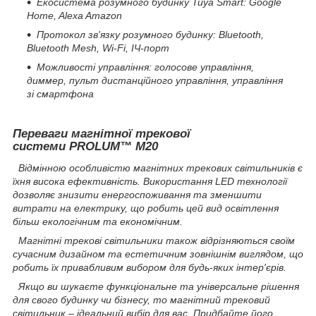
Екосистема розумного будинку Tuya Smart: Google
Home, Alexa Amazon
Протокол зв'язку розумного будинку: Bluetooth,
Bluetooth Mesh, Wi-Fi, ІЧ-порт
Можливості управління: голосове управління,
диммер, пульт дистанційного управління, управління
зі смартфона
Переваги магнітної трекової
системи PROLUM™ М20
Відмінною особливістю магнітних трекових світильників є
їхня висока ефективність. Використання LED технології
дозволяє знизити енергоспоживання та зменшити
витрати на електрику, що робить цей вид освітлення
більш екологічним та економічним.
Магнітні трекові світильники також відрізняються своїм
сучасним дизайном та естетичним зовнішнім виглядом, що
робить їх привабливим вибором для будь-яких інтер'єрів.
Якщо ви шукаєте функціональне та універсальне рішення
для свого будинку чи бізнесу, то магнітний трековий
світильник – ідеальний вибір для вас. Придбайте його