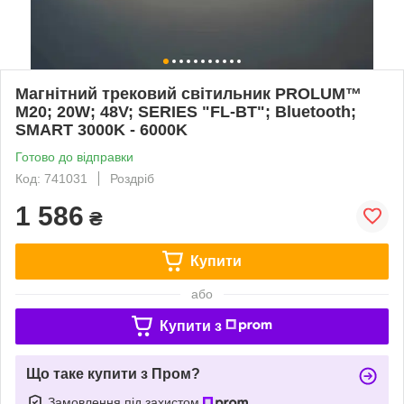
Магнітний трековий світильник PROLUM™
M20; 20W; 48V; SERIES "FL-BT"; Bluetooth;
SMART 3000K - 6000K
Готово до відправки
Код: 741031
Роздріб
1 586
₴
Купити
або
Купити з
Що таке купити з Пром?
Замовлення під захистом