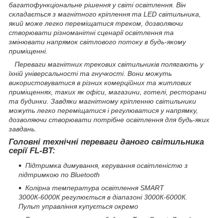
багатофункціональне рішення у світі освітлення. Він
складається з магнітного кріплення та LED світильника,
який може легко переміщатися треком, дозволяючи
створювати різноманітні сценарії освітлення та
змінювати напрямок світлового потоку в будь-якому
приміщенні.
Переваги магнітних трекових світильників полягають у
їхній універсальності та гнучкості. Вони можуть
використовуватися в різних комерційних та житлових
приміщеннях, таких як офіси, магазини, готелі, ресторани
та будинки. Завдяки магнітному кріпленню світильники
можуть легко переміщатися і регулюватися у напрямку,
дозволяючи створювати потрібне освітлення для будь-яких
завдань.
Головні технічні переваги даного світильника
серії FL-BT:
Підтримка димування, керування освітленістю з
підтримкою по Bluetooth
Колірна температура освітлення SMART
3000К-6000К регулюється в діапазоні 3000К-6000К.
Пульт управління купується окремо