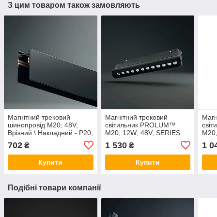
З цим товаром також замовляють
Магнітний трековий
Магнітний трековий
Магн
шинопровід M20; 48V;
світильник PROLUM™
сві
Врізний \ Накладний - P20;
M20; 12W; 48V; SERIES
M20;
1 метр. Шинопровід для
"MGA"; Білий 4000K
"MG"
702
1 530
1 0
₴
₴
магнітних трекових
Купити
Купити
Подібні товари компанії