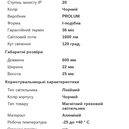
Ступінь захисту IP
20
Колір
Чорний
Виробник
PROLUM
Форма
I-подібна
Гарантійний термін
36 міс
Світловий потік
1600 лм
Кут свічення
120 град.
Габаритні розміри
Довжина
600 мм
Ширина
22 мм
Висота
25 мм
Користувальницькі характеристики
Тип світильника
Лінійний
Колір корпусу
Чорний
Тип товару
Магнітний трековий
світильник
Матеріал
Алюміній
Робоча температура
-25 до +40 ° С
Одиниці виміру
шт.