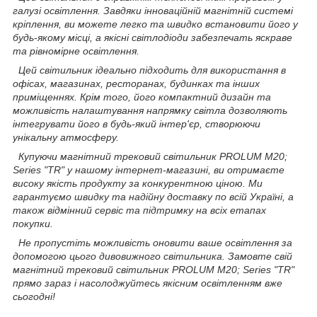
галузі освітлення. Завдяки інноваційній магнітній системі
кріплення, ви можете легко та швидко встановити його у
будь-якому місці, а якісні світлодіоди забезпечать яскраве
та рівномірне освітлення.
Цей світильник ідеально підходить для використання в
офісах, магазинах, ресторанах, будинках та інших
приміщеннях. Крім того, його компактний дизайн та
можливість налаштування напрямку світла дозволяють
інтегрувати його в будь-який інтер'єр, створюючи
унікальну атмосферу.
Купуючи магнітний трековий світильник PROLUM M20;
Series "TR" у нашому інтернет-магазині, ви отримаєте
високу якість продукту за конкурентною ціною. Ми
гарантуємо швидку та надійну доставку по всій Україні, а
також відмінний сервіс та підтримку на всіх етапах
покупки.
Не пропустіть можливість оновити ваше освітлення за
допомогою цього дивовижного світильника. Замовте свій
магнітний трековий світильник PROLUM M20; Series "TR"
прямо зараз і насолоджуйтесь якісним освітленням вже
сьогодні!