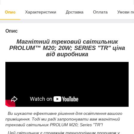
Опис
Характеристики
Доставка
Оплата
Умови п
Опис
Магнітний трековий світильник
PROLUM™ M20; 20W; SERIES "TR" ціна
від виробника
Ви шукаєте ефективне рішення для освітлення вашого
приміщення. Тоді ми раді запропонувати вам магнітний
трековий світильник PROLUM M20; Series "TR"!
Цей світильник є справжнім технологічним проривом у