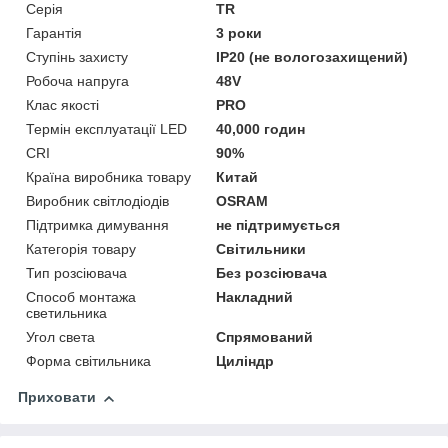
Серія
TR
Гарантія
3 роки
Ступінь захисту
IP20 (не вологозахищений)
Робоча напруга
48V
Клас якості
PRO
Термін експлуатації LED
40,000 годин
CRI
90%
Країна виробника товару
Китай
Виробник світлодіодів
OSRAM
Підтримка димування
не підтримується
Категорія товару
Світильники
Тип розсіювача
Без розсіювача
Способ монтажа
Накладний
светильника
Угол света
Спрямований
Форма світильника
Циліндр
Приховати