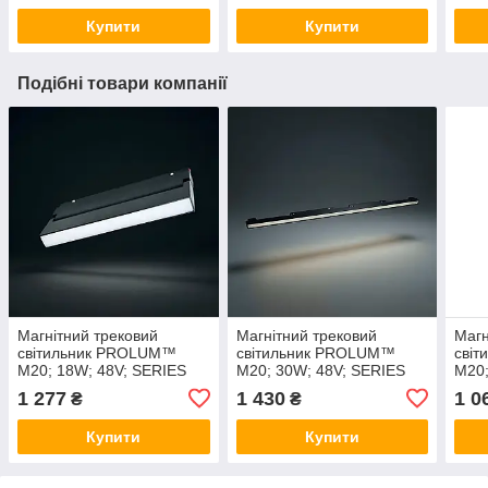
Купити
Купити
Подібні товари компанії
Магнітний трековий
Магнітний трековий
Магн
світильник PROLUM™
світильник PROLUM™
сві
M20; 18W; 48V; SERIES
M20; 30W; 48V; SERIES
M20;
"MF"; Білий 4000K
"FL"; Білий 4000K
"TR"
1 277
1 430
1 0
₴
₴
Купити
Купити