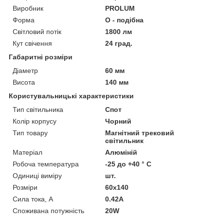
Виробник
PROLUM
Форма
O - подібна
Світловий потік
1800 лм
Кут свічення
24 град.
Габаритні розміри
Діаметр
60 мм
Висота
140 мм
Користувальницькі характеристики
Тип світильника
Спот
Колір корпусу
Чорний
Тип товару
Магнітний трековий
світильник
Матеріал
Алюміній
Робоча температура
-25 до +40 ° С
Одиниці виміру
шт.
Розміри
60х140
Сила тока, А
0.42А
Споживана потужність
20W