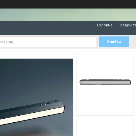
Головна
Товари т
Знайти