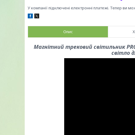
У компанії підключені електронні платежі. Тепер ви мо
Опис
Х
Магнітний трековий світильник PROL
світло д