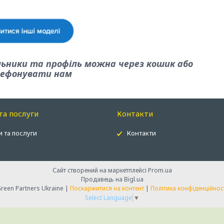
льники та профіль можна через кошик або
ефонувати нам
та послуги
Контакти
 та послуги
Контакти
Сайт створений на маркетплейсі
Prom.ua
Продавець на Bigl.ua
Green Partners Ukraine |
Поскаржитися на контент
|
Політика конфіденційнос
Select Language
▼