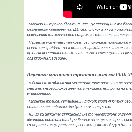
Магнітний трековий світильник - це інноваційне та багат
магнітного кріплення та LED світильника, який може ле
освітлення та змінювати напрямок світлового потоку в 
Переваги магнітних трекових світильників полягають у 
різних комерційних та житлових приміщеннях, таких як оф
кріпленню світильники можуть легко переміщатися і рег
для будь-яких завдань.
Переваги магнітної трекової системи PROL
Відмінною особливістю магнітних трекових світильників 
знизити енергоспоживання та зменшити витрати на елек
економічним.
Магнітні трекові світильники також відрізняються свої
привабливим вибором для будь-яких інтер'єрів.
Якщо ви шукаєте функціональне та універсальне рішення д
ідеальний вибір для вас. Придбайте його прямо зараз і 
створити комфортну та ергономічну атмосферу в будь-я