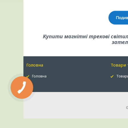
Купити магнітні трекові світи
зател
Головна
Товари 
Головна
Товари