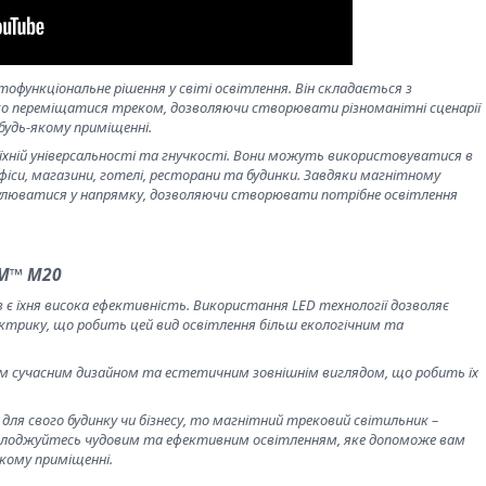
офункціональне рішення у світі освітлення. Він складається з
гко переміщатися треком, дозволяючи створювати різноманітні сценарії
будь-якому приміщенні.
їхній універсальності та гнучкості. Вони можуть використовуватися в
іси, магазини, готелі, ресторани та будинки. Завдяки магнітному
улюватися у напрямку, дозволяючи створювати потрібне освітлення
UM™ М20
є їхня висока ефективність. Використання LED технології дозволяє
трику, що робить цей вид освітлення більш екологічним та
м сучасним дизайном та естетичним зовнішнім виглядом, що робить їх
ля свого будинку чи бізнесу, то магнітний трековий світильник –
насолоджуйтесь чудовим та ефективним освітленням, яке допоможе вам
кому приміщенні.