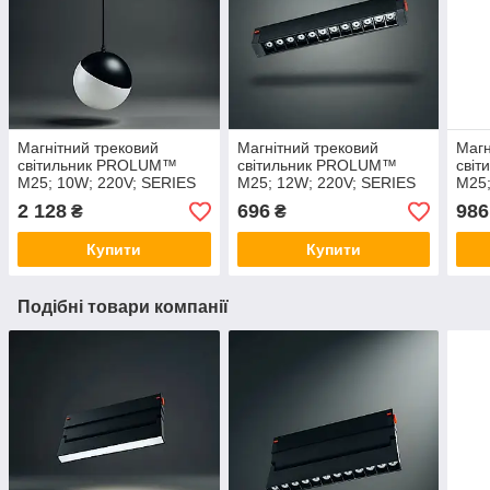
Магнітний трековий
Магнітний трековий
Магн
світильник PROLUM™
світильник PROLUM™
сві
M25; 10W; 220V; SERIES
M25; 12W; 220V; SERIES
M25;
"PG"; Білий 4000K
"LD"; Білий 4000K
"LDM
2 128
696
986
₴
₴
Купити
Купити
Подібні товари компанії