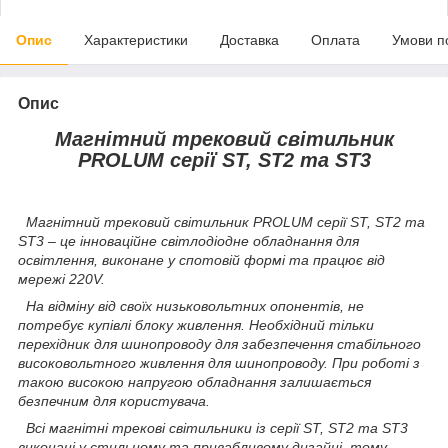
Опис
Характеристики
Доставка
Оплата
Умови п
Опис
Магнітний трековий світильник
PROLUM серії ST, ST2 та ST3
Магнітний трековий світильник PROLUM серії ST, ST2 та
ST3 – це інноваційне світлодіодне обладнання для
освітлення, виконане у спотовій формі та працює від
мережі 220V.
На відміну від своїх низьковольтних опонентів, не
потребує купівлі блоку живлення. Необхідний тільки
перехідник для шинопроводу для забезпечення стабільного
високовольтного живлення для шинопроводу. При роботі з
такою високою напругою обладнання залишається
безпечним для користувача.
Всі магнітні трекові світильники із серії ST, ST2 та ST3
виконані у стильному та привабливому дизайні, тому