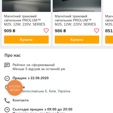
Магнітний трековий
Магнітний трековий
Магн
світильник PROLUM™
світильник PROLUM™
сві
M25; 12W; 220V; SERIES
M25; 12W; 220V; SERIES
M25;
"LRM"; Білий 4000K
"LDM"; Білий 4000K
"PT"
909
986
851
₴
₴
Купити
Купити
Про нас
Рейтинг не сформований
Менше 5 відгуків за останній рік
Працює з 22.06.2020
м. Київ
вул. Милославська 6, Київ, Україна
Контакти
Сьогодні працює з 09:00 до 20:00