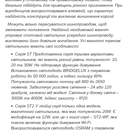
ідеально підійдуть для приміщень різного призначення. При
виробництві використовувався алюміній, що гарантує
надійність конструкції та виключає виникнення корозії.
Можуть вільно пересуватися шинопроводом, щоб
змінювати положення. Надійний неодимовий магніт
утримує спотовий світильник усередині шинопроводу,
виключаючи його довільне випадання. Усі магнітні трекові
світильники мають свої особливості.
Серія ST Представлена серія трьома варіантами
світильників, які мають різний рівень потужності: 10,
20 та 30W. Не підтримує функцію димування.
Встановлено світлодіоди BRIDGELUX з терміном
роботи до 50 000 годин, а індекс кольору 90%.
Потужність світлового потоку від 900 до 2650
люменів. Забезпечує розсіяне свічення – 24 або 120
градусів, залежно від моделі. Світіння у білому світлі –
3000К та 4000К. Індекс захисту – IP20.
Серія ST2 У лінійці серії тільки одна модель
магнітного світильника, яка має потужність 20W. Є
модифікація на 12W, але це з іншої серії – ST2-WF, яка
також включає функцію димування Wi-Fi.
Використовувалися світлодіоди OSRAM з терміном