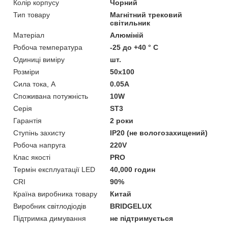
Колір корпусу
Чорний
Тип товару
Магнітний трековий
світильник
Матеріал
Алюміній
Робоча температура
-25 до +40 ° С
Одиниці виміру
шт.
Розміри
50х100
Сила тока, А
0.05А
Споживана потужність
10W
Серія
ST3
Гарантія
2 роки
Ступінь захисту
IP20 (не вологозахищений)
Робоча напруга
220V
Клас якості
PRO
Термін експлуатації LED
40,000 годин
CRI
90%
Країна виробника товару
Китай
Виробник світлодіодів
BRIDGELUX
Підтримка димування
не підтримується