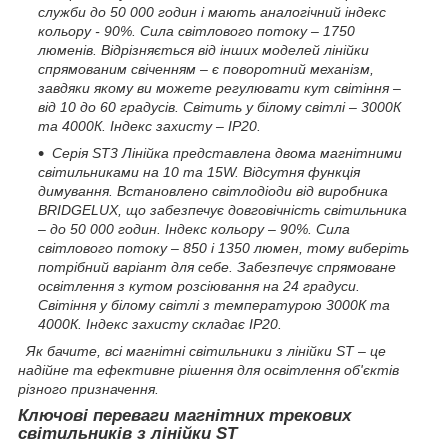
служби до 50 000 годин і мають аналогічний індекс
кольору - 90%. Сила світлового потоку – 1750
люменів. Відрізняється від інших моделей лінійки
спрямованим свіченням – є поворотний механізм,
завдяки якому ви можете регулювати кут світіння –
від 10 до 60 градусів. Світить у білому світлі – 3000К
та 4000К. Індекс захисту – IP20.
Серія ST3 Лінійка представлена двома магнітними
світильниками на 10 та 15W. Відсутня функція
димування. Встановлено світлодіоди від виробника
BRIDGELUX, що забезпечує довговічність світильника
– до 50 000 годин. Індекс кольору – 90%. Сила
світлового потоку – 850 і 1350 люмен, тому виберіть
потрібний варіант для себе. Забезпечує спрямоване
освітлення з кутом розсіювання на 24 градуси.
Світіння у білому світлі з температурою 3000К та
4000К. Індекс захисту складає IP20.
Як бачите, всі магнітні світильники з лінійки ST – це
надійне та ефективне рішення для освітлення об'єктів
різного призначення.
Ключові переваги магнітних трекових
світильників з лінійки ST