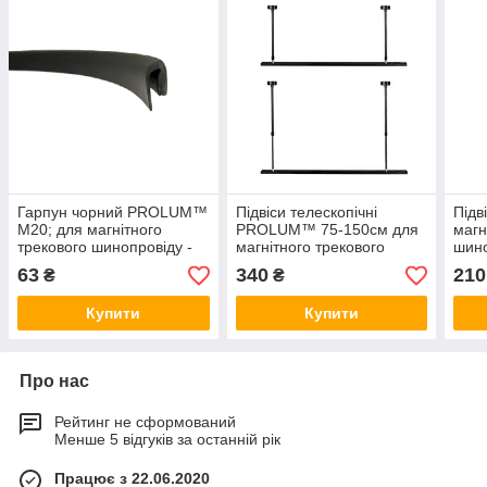
Гарпун чорний PROLUM™
Підвіси телескопічні
Під
M20; для магнітного
PROLUM™ 75-150см для
магн
трекового шинопровіду -
магнітного трекового
шино
P23
шинопровіду - P20
63
340
210
₴
₴
Купити
Купити
Про нас
Рейтинг не сформований
Менше 5 відгуків за останній рік
Працює з 22.06.2020