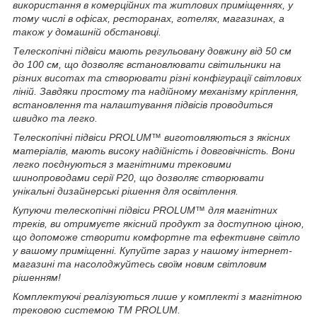
використання в комерційних та житлових приміщеннях, у
тому числі в офісах, ресторанах, готелях, магазинах, а
також у домашній обстановці.
Телескопічні підвіси мають регульовану довжину від 50 см
до 100 см, що дозволяє встановлювати світильники на
різних висотах та створювати різні конфігурації світлових
ліній. Завдяки простому та надійному механізму кріплення,
встановлення та налаштування підвісів проводиться
швидко та легко.
Телескопічні підвіси PROLUM™ виготовляються з якісних
матеріалів, мають високу надійність і довговічність. Вони
легко поєднуються з магнітними трековими
шинопроводами серії P20, що дозволяє створювати
унікальні дизайнерські рішення для освітлення.
Купуючи телескопічні підвіси PROLUM™ для магнітних
треків, ви отримуєте якісний продукт за доступною ціною,
що допоможе створити комфортне та ефективне світло
у вашому приміщенні. Купуйте зараз у нашому інтернет-
магазині та насолоджуйтесь своїм новим світловим
рішенням!
Комплектуючі реалізуються лише у комплекті з магнітною
трековою системою ТМ PROLUM.