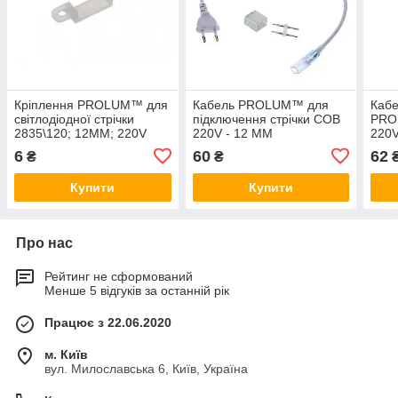
Кріплення PROLUM™ для
Кабель PROLUM™ для
Кабе
світлодіодної стрічки
підключення стрічки СОВ
PRO
2835\120; 12ММ; 220V
220V - 12 ММ
220V
6
60
62
₴
₴
Купити
Купити
Про нас
Рейтинг не сформований
Менше 5 відгуків за останній рік
Працює з 22.06.2020
м. Київ
вул. Милославська 6, Київ, Україна