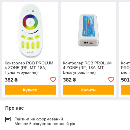
Контролер RGB PROLUM
Контролер RGB PROLUM
Кон
4 ZONE (RF; MT; 18A;
4 ZONE (RF; 18A; MT;
PROL
Пульт керування)
Блок управління)
кноп
382
382
501
₴
₴
Купити
Купити
Про нас
Рейтинг не сформований
Менше 5 відгуків за останній рік