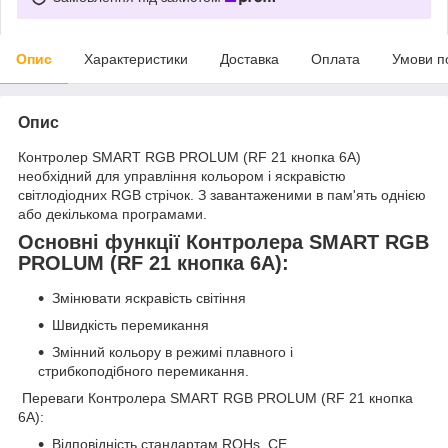
Опис
Характеристики
Доставка
Оплата
Умови п
Опис
Контролер SMART RGB PROLUM (RF 21 кнопка 6A)
необхідний для управління кольором і яскравістю
світлодіодних RGB стрічок. З завантаженими в пам'ять однією
або декількома програмами.
Основні функції Контролера SMART RGB
PROLUM (RF 21 кнопка 6A):
Змінювати яскравість світіння
Швидкість перемикання
Змінний кольору в режимі плавного і
стрибкоподібного перемикання.
Переваги Контролера SMART RGB PROLUM (RF 21 кнопка
6A):
Відповідність стандартам ROHs, CE