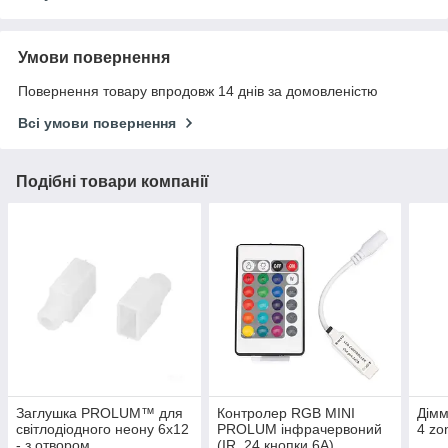
Умови повернення
Повернення товару впродовж 14 днів за домовленістю
Всі умови повернення
Подібні товари компанії
Заглушка PROLUM™ для
Контролер RGB MINI
Дім
світлодіодного неону 6x12
PROLUM інфрачервоний
4 zo
- з отвором
(IR, 24 кнопки 6A)