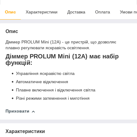
Опис
Характеристики
Доставка
Оплата
Умови п
Опис
Діммер PROLUM Mini (12A) - це пристрій, що дозволяє
плавно регулювати яскравість освітлення.
Діммер PROLUM Mini (12A) має набір
функцій:
Управління яскравістю світла
Автоматичне відключення
Плавне включення і відключення світла
Різні режими затемнення і миготіння
Приховати
Характеристики