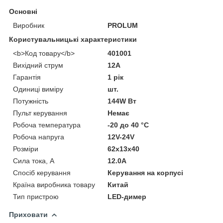
Основні
Виробник
PROLUM
Користувальницькі характеристики
<b>Код товару</b>
401001
Вихідний струм
12A
Гарантія
1 рік
Одиниці виміру
шт.
Потужність
144W Вт
Пульт керування
Немає
Робоча температура
-20 до 40 °C
Робоча напруга
12V-24V
Розміри
62х13х40
Сила тока, А
12.0А
Спосіб керування
Керування на корпусі
Країна виробника товару
Китай
Тип пристрою
LED-димер
Приховати