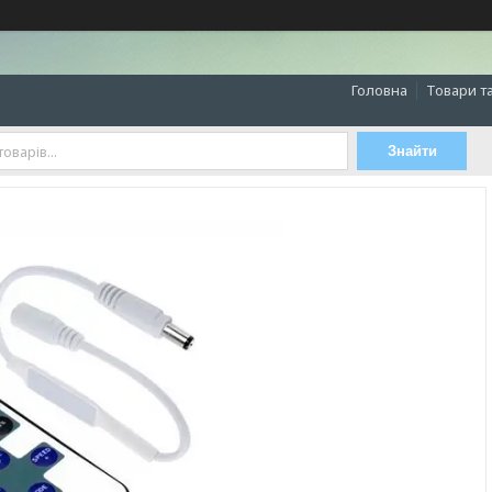
Головна
Товари т
Знайти