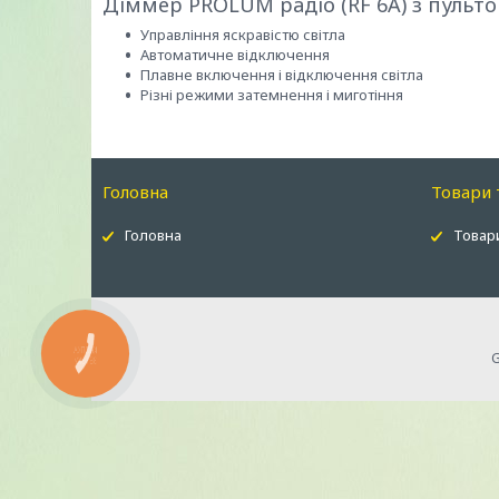
Діммер PROLUM радіо (RF 6A) з пульто
Управління яскравістю світла
Автоматичне відключення
Плавне включення і відключення світла
Різні режими затемнення і миготіння
Головна
Товари 
Головна
Товари
КНОПКА
ЗВ'ЯЗКУ