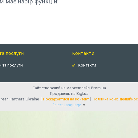
м має набір функцій:
та послуги
Контакти
 та послуги
Контакти
Сайт створений на маркетплейсі
Prom.ua
Продавець на Bigl.ua
Green Partners Ukraine |
Поскаржитися на контент
|
Політика конфіденційнос
Select Language
▼