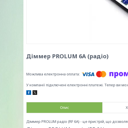
Діммер PROLUM 6А (радіо)
У компанії підключені електронні платежі. Тепер ви мо
Опис
Х
Діммер PROLUM радіо (RF 6A) - це пристрій, що дозволя