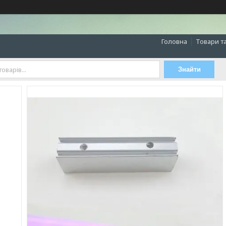
Головна
Товари т
Знайти