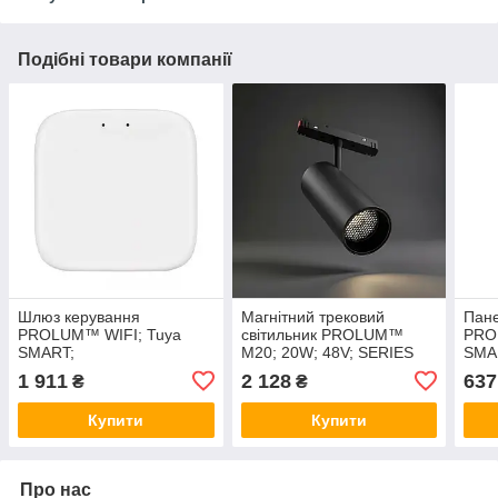
Подібні товари компанії
Шлюз керування
Магнітний трековий
Пане
PROLUM™ WIFI; Tuya
світильник PROLUM™
PRO
SMART;
M20; 20W; 48V; SERIES
SMA
"TR-WF"; Wi-Fi; SMART
1 911
2 128
637
₴
₴
3000K - 6000K
Купити
Купити
Про нас