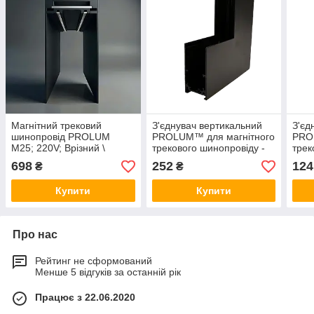
Магнітний трековий
З'єднувач вертикальний
З'єд
шинопровід PROLUM
PROLUM™ для магнітного
PRO
M25; 220V; Врізний \
трекового шинопровіду -
трек
Накладний - P25; 1 метр
P20
P25
698
252
124
₴
₴
Купити
Купити
Про нас
Рейтинг не сформований
Менше 5 відгуків за останній рік
Працює з 22.06.2020