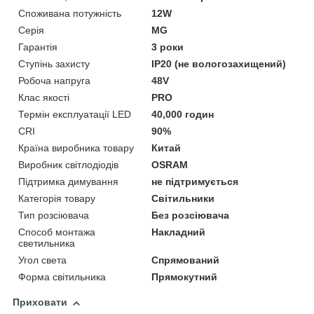
Споживана потужність
12W
Серія
MG
Гарантія
3 роки
Ступінь захисту
IP20 (не вологозахищений)
Робоча напруга
48V
Клас якості
PRO
Термін експлуатації LED
40,000 годин
CRI
90%
Країна виробника товару
Китай
Виробник світлодіодів
OSRAM
Підтримка димування
не підтримується
Категорія товару
Світильники
Тип розсіювача
Без розсіювача
Способ монтажа
Накладний
светильника
Угол света
Спрямований
Форма світильника
Прямокутний
Приховати