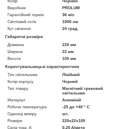
Колір
Чорний
Виробник
PROLUM
Гарантійний термін
36 міс
Світловий потік
1000 лм
Кут свічення
24 град.
Габаритні розміри
Довжина
220 мм
Ширина
22 мм
Висота
105 мм
Користувальницькі характеристики
Тип світильника
Лінійний
Колір корпусу
Чорний
Тип товару
Магнітний трековий
світильник
Матеріал
Алюміній
Робоча температура
-25 до +40 ° С
Одиниці виміру
шт.
Розміри
220х22х105
Сила тока, А
0.25 A/метр