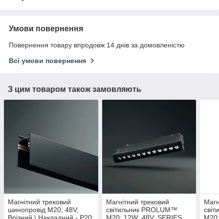
Умови повернення
Повернення товару впродовж 14 днів за домовленістю
Всі умови повернення
З цим товаром також замовляють
Магнітний трековий
Магнітний трековий
Магн
шинопровід M20; 48V;
світильник PROLUM™
сві
Врізний \ Накладний - P20;
M20; 12W; 48V; SERIES
M20;