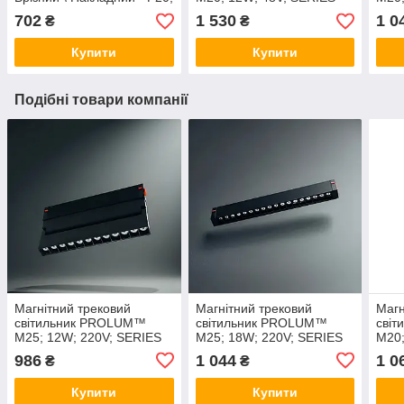
1 метр. Шинопровід для
"MGA"; Білий 4000K
"MG"
702
1 530
1 0
₴
₴
магнітних трекових
Купити
Купити
Подібні товари компанії
Магнітний трековий
Магнітний трековий
Магн
світильник PROLUM™
світильник PROLUM™
сві
M25; 12W; 220V; SERIES
M25; 18W; 220V; SERIES
M20;
"LDM"; Білий 4000K
"LD"; Білий 4000K
"TR"
986
1 044
1 0
₴
₴
Купити
Купити