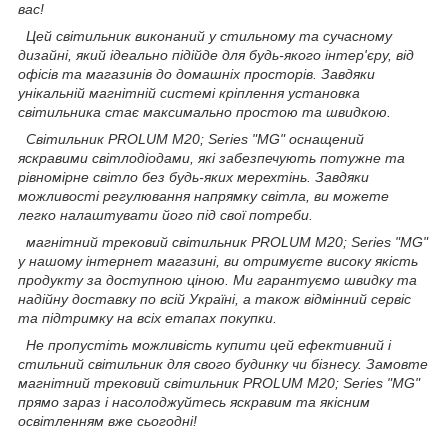
вас!
Цей світильник виконаний у стильному та сучасному
дизайні, який ідеально підійде для будь-якого інтер'єру, від
офісів та магазинів до домашніх просторів. Завдяки
унікальній магнітній системі кріплення установка
світильника стає максимально простою та швидкою.
Світильник PROLUM M20; Series "MG" оснащений
яскравими світлодіодами, які забезпечують потужне та
рівномірне світло без будь-яких мерехтінь. Завдяки
можливості регулювання напрямку світла, ви можете
легко налаштувати його під свої потреби.
магнітний трековий світильник PROLUM M20; Series "MG"
у нашому інтернет магазині, ви отримуєте високу якість
продукту за доступною ціною. Ми гарантуємо швидку та
надійну доставку по всій Україні, а також відмінний сервіс
та підтримку на всіх етапах покупки.
Не пропустіть можливість купити цей ефективний і
стильний світильник для свого будинку чи бізнесу. Замовте
магнітний трековий світильник PROLUM M20; Series "MG"
прямо зараз і насолоджуйтесь яскравим та якісним
освітленням вже сьогодні!