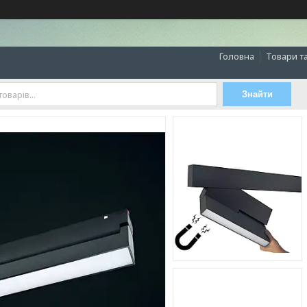
Головна
Товари т
Знайти