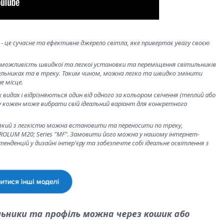
 це сучасне та ефективне джерело світла, яке привертає увагу своєю
 можливість швидкої та легкої установки та переміщення світильників
ильниках та в треку. Таким чином, можна легко та швидко змінити
е місце.
 видах і відрізняються один від одного за кольором свічення (теплий або
у кожен може вибрати свій ідеальний варіант для конкретного
 який з легкістю можна встановити та переносити по треку,
OLUM M20; Series "MF". Замовити його можна у нашому інтернет-
 тенденцій у дизайні інтер'єру та забезпечте собі ідеальне освітлення з
льники та профіль можна через кошик або