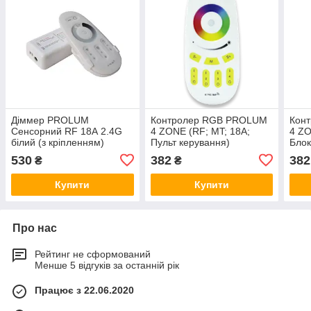
Діммер PROLUM
Контролер RGB PROLUM
Кон
Сенсорний RF 18А 2.4G
4 ZONE (RF; MT; 18A;
4 ZO
білий (з кріпленням)
Пульт керування)
Блок
530
382
382
₴
₴
Купити
Купити
Про нас
Рейтинг не сформований
Менше 5 відгуків за останній рік
Працює з 22.06.2020