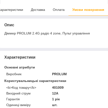
арактеристики
Доставка
Оплата
Умови повернення
Опис
Діммер PROLUM 2.4G радіо 4 zone, Пульт управління
Характеристики
Основні атрибути
Виробник
PROLUM
Користувальницькі характеристики
<b>Код товару</b>
401009
Вихідний струм
12A
Гарантія
1 рік
Одиниці виміру
шт.