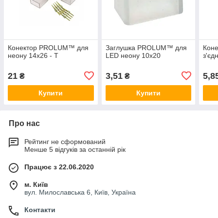
Конектор PROLUM™ для
Заглушка PROLUM™ для
Кон
неону 14х26 - T
LED неону 10х20
з'єд
21
3,51
5,8
₴
₴
Купити
Купити
Про нас
Рейтинг не сформований
Менше 5 відгуків за останній рік
Працює з 22.06.2020
м. Київ
вул. Милославська 6, Київ, Україна
Контакти