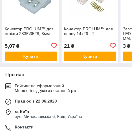
Конектор PROLUM™ для
Конектор PROLUM™ для
Заг
стрічки 2835\3528, 8мм
неону 14х26 - T
LED 
ММ;
5,07
21
3
₴
₴
₴
Купити
Купити
Про нас
Рейтинг не сформований
Менше 5 відгуків за останній рік
Працює з 22.06.2020
м. Київ
вул. Милославська 6, Київ, Україна
Контакти