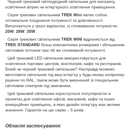
Чорний трековий світлодіодний світильник для магазину,
освітлення вітрин чи інтер'єрного освітлення приміщення.
Серія трекових світильників
TREK Mini
являє собою
оптимальне поєднання потужності та довговічності.
Випускається у трьох варіантах, із споживаною потужністю:
20W
,
28W
,
35W
.
Серія трекових світильників
TREK MINI
відрізняється від
TREK STANDARD
більш компактними розмірами і збільшеним
світловим потоком при тій же споживаній потужності.
Цей трековий LED світильник використовується для
освітлення торгових центрів, кінотеатрів, кафе та ресторанів.
Білий чи чорний трековий світильник? Насправді можемо
виготовити світильник під ваш інтер'єр у будь-якому колірному
рішенні по RAL, також може бути виконаний зі спеціальним
світловим спектром під замовника.
Цей трековий світильник користується популярністю в
проектах для освітлення офісів, магазинів, кафе та інших
комерційних приміщень, в яких дизайн інтер'єру має велике
значення. Гарантія на цю серію – 5 років.
Області застосування: