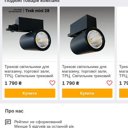
Подібні товари компанії
Трекові світильники для
Трекові світильники для
Трек
магазину, торгової зали,
магазину, торгової зали,
мага
ТРЦ. Світильник трековий
ТРЦ. Світильник трековий
ТРЦ.
світлодіодний для
світлодіодний для
світ
1 790
1 790
1 7
₴
₴
магазину, ТРЦ
магазину, ТРЦ
мага
Купити
Купити
Про нас
Рейтинг не сформований
Менше 5 відгуків за останній рік