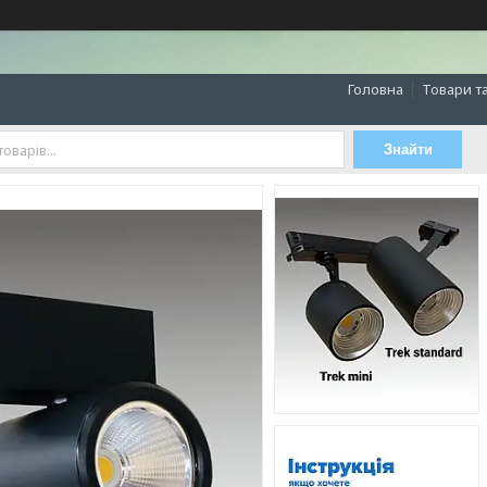
Головна
Товари т
Знайти