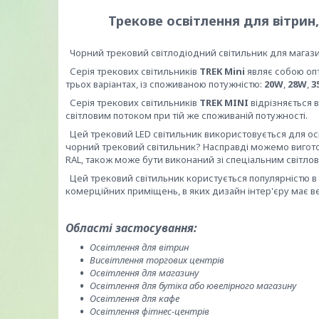
Трекове освітлення для вітрин,
Чорний трековий світлодіодний світильник для магазин
Серія трекових світильників
TREK Mini
являє собою оп
трьох варіантах, із споживаною потужністю:
20W
,
28W
,
3
Серія трекових світильників
TREK MINI
відрізняється 
світловим потоком при тій же споживаній потужності.
Цей трековий LED світильник використовується для осві
чорний трековий світильник? Насправді можемо виготов
RAL, також може бути виконаний зі спеціальним світло
Цей трековий світильник користується популярністю в п
комерційних приміщень, в яких дизайн інтер'єру має вел
Області застосування:
Освітлення для вітрин
Висвітлення торгових центрів
Освітлення для магазину
Освітлення для бутіка або ювелірного магазину
Освітлення для кафе
Освітлення фітнес-центрів