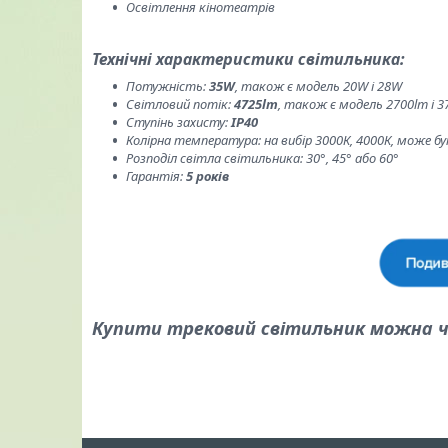
Освітлення кінотеатрів
Технічні характеристики світильника:
Потужність:
35W
, також є модель 20W і 28W
Світловий потік:
4725lm
, також є модель 2700lm і 3
Ступінь захисту:
IP40
Колірна температура: на вибір 3000К, 4000К, може б
Розподіл світла світильника: 30°, 45° або 60°
Гарантія:
5 років
Купити трековий світильник можна че