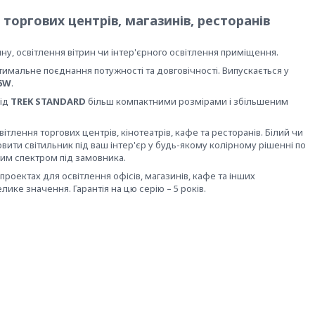
 торгових центрів, магазинів, ресторанів
у, освітлення вітрин чи інтер'єрного освітлення приміщення.
тимальне поєднання потужності та довговічності. Випускається у
5W
.
від
TREK STANDARD
більш компактними розмірами і збільшеним
тлення торгових центрів, кінотеатрів, кафе та ресторанів. Білий чи
ити світильник під ваш інтер'єр у будь-якому колірному рішенні по
вим спектром під замовника.
роектах для освітлення офісів, магазинів, кафе та інших
ике значення. Гарантія на цю серію – 5 років.