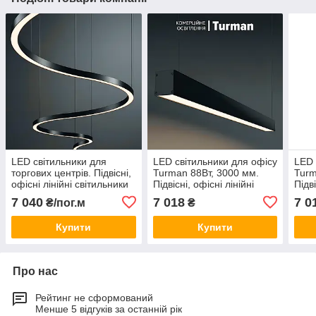
LED світильники для
LED світильники для офісу
LED 
торгових центрів. Підвісні,
Turman 88Вт, 3000 мм.
Turm
офісні лінійні світильники
Підвісні, офісні лінійні
Підві
для офісу, магазину
світильники для офісу,
світ
7 040
7 018
7 0
₴/пог.м
₴
магазину
мага
Купити
Купити
Про нас
Рейтинг не сформований
Менше 5 відгуків за останній рік