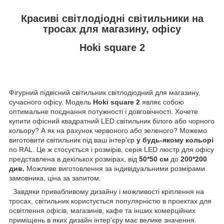
Красиві світлодіодні світильники на
тросах для магазину, офісу
Hoki square 2
Фігурний підвісний світильник світлодіодний для магазину,
сучасного офісу. Модель
Hoki square 2
являє собою
оптимальне поєднання потужності і довговічності. Хочете
купити офісний квадратний LED світильник білого або чорного
кольору? А як на рахунок червоного або зеленого? Можемо
виготовити світильник під ваш інтер'єр
у будь-якому кольорі
по RAL. Це ж стосується і розмірів, серія LED люстр для офісу
представлена в декількох розмірах, від
50*50 см
до
200*200
див.
Можливе виготовлення за індивідуальними розмірами
замовника, ціна за запитом.
Завдяки привабливому дизайну і можливості кріплення на
тросах, світильник користується популярністю в проектах для
освітлення офісів, магазинів, кафе та інших комерційних
приміщень в яких дизайн інтер'єру має велике значення.