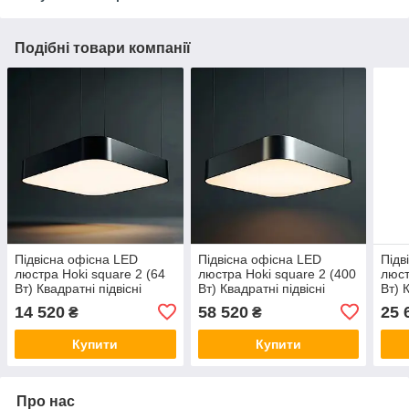
Подібні товари компанії
Підвісна офісна LED
Підвісна офісна LED
Підв
люстра Hoki square 2 (64
люстра Hoki square 2 (400
люст
Вт) Квадратні підвісні
Вт) Квадратні підвісні
Вт) 
світильники для офісу,
світильники для офісу,
світ
14 520
58 520
25 
₴
₴
магазину
магазину
мага
Купити
Купити
Про нас