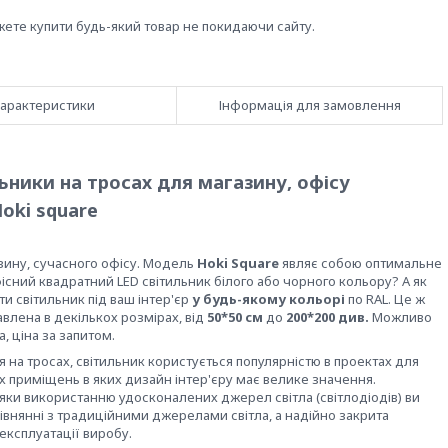
жете купити будь-який товар не покидаючи сайту.
арактеристики
Інформація для замовлення
льники на тросах для магазину, офісу
oki square
зину, сучасного офісу. Модель
Hoki Square
являє собою оптимальне
фісний квадратний LED світильник білого або чорного кольору? А як
 світильник під ваш інтер'єр
у будь-якому кольорі
по RAL. Це ж
авлена в декількох розмірах, від
50*50 см
до
200*200 див.
Можливо
 ціна за запитом.
на тросах, світильник користується популярністю в проектах для
их приміщень в яких дизайн інтер'єру має велике значення.
дяки використанню удосконалених джерел світла (світлодіодів) ви
івнянні з традиційними джерелами світла, а надійно закрита
експлуатації виробу.