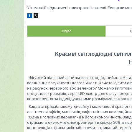
У компанії підключені електронні платежі. Тепер ви мо
Опис
Х
Красиві світлодіодні світи
H
Фігурний підвісний світильник світлодіодний для мага
поєднання потужності і довговічності. Хочете купити о
на рахунок червоного або зеленого? Можемо виготовити
стосується і розмірів, серія LED люстр для офісу предст
виготовлення за індивідуальними розмірами замовника,
Завдяки привабливому дизайну і можливості кріплення 
освітлення офісів, магазинів, кафе та інших комерційн
Одна з головних переваг - це його економічність. Зав
отримаєте економію електроенергії в межах 50%, в пор
конструкція світильників забезпечить тривалий термін 