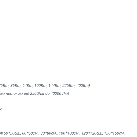
25Вт, 36Вт, 64Вт, 100Вт, 144Вт, 225Вт, 400Вт)
овим потоком від 2500Лм до 40000 Лм)
К
 50*50см., 60*60см., 80*80см., 100*100см., 120*120см., 150*150см.,