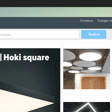
Головна
Товари т
Знайти