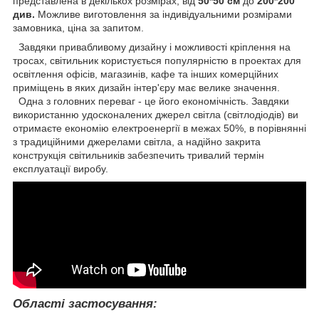
представлена в декількох розмірах, від
50*50 см
до
200*200
див.
Можливе виготовлення за індивідуальними розмірами
замовника, ціна за запитом.
Завдяки привабливому дизайну і можливості кріплення на
тросах, світильник користується популярністю в проектах для
освітлення офісів, магазинів, кафе та інших комерційних
приміщень в яких дизайн інтер'єру має велике значення.
Одна з головних переваг - це його економічність. Завдяки
використанню удосконалених джерел світла (світлодіодів) ви
отримаєте економію електроенергії в межах 50%, в порівнянні
з традиційними джерелами світла, а надійно закрита
конструкція світильників забезпечить тривалий термін
експлуатації виробу.
Області застосування: