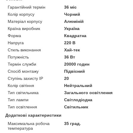
Гарантійний термін
36 міс
Колір корпусу
Чорний
Матеріал корпусу
Алюміній
Країна виробник
Україна
Форма
Квадратна
Напруга
220 В
Стиль виконання
Хай-тек
Потужність
36 Вт
Термін служби
20000 годин
Спосіб монтажу
Підвісний
Ступінь захисту IP
20
Колір світіння
Нейтральний
Тип світильника
Загального освітлення
Тип лампи
Світлодіодна
Тип освітлення
Світильник
Додаткові характеристики
Максимальна робоча
35 град.
температура