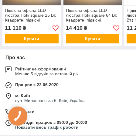
Підвісна офісна LED
Підвісна офісна LED
Підв
люстра Hoki square 25 Вт.
люстра Hoki square 64 Вт.
люст
Квадратні підвісні
Квадратні підвісні
Вт.) 
світильники для офісу,
світильники для офісу,
світ
11 110
14 410
11 
₴
₴
магазину
магазину
мага
Купити
Купити
Про нас
Рейтинг не сформований
Менше 5 відгуків за останній рік
Працює з 22.06.2020
м. Київ
вул. Милославська 6, Київ, Україна
Контакти
Сьогодні працює з 09:00 до 20:00
Показати весь графік роботи