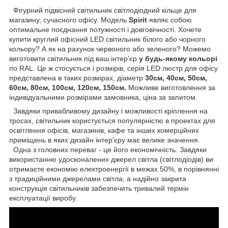
Фігурний підвісний світильник світлодіодний кільце для
магазину, сучасного офісу. Модель
Spirit
являє собою
оптимальне поєднання потужності і довговічності. Хочете
купити круглий офісний LED світильник білого або чорного
кольору? А як на рахунок червоного або зеленого? Можемо
виготовити світильник під ваш інтер'єр
у будь-якому кольорі
по RAL. Це ж стосується і розмірів, серія LED люстр для офісу
представлена в таких розмірах, діаметр
30см, 40см, 50см,
60см, 80см, 100см, 120см, 150см.
Можливе виготовлення за
індивідуальними розмірами замовника, ціна за запитом.
Завдяки привабливому дизайну і можливості кріплення на
тросах, світильник користується популярністю в проектах для
освітлення офісів, магазинів, кафе та інших комерційних
приміщень в яких дизайн інтер'єру має велике значення.
Одна з головних переваг - це його економічність. Завдяки
використанню удосконалених джерел світла (світлодіодів) ви
отримаєте економію електроенергії в межах 50%, в порівнянні
з традиційними джерелами світла, а надійно закрита
конструкція світильників забезпечить тривалий термін
експлуатації виробу.