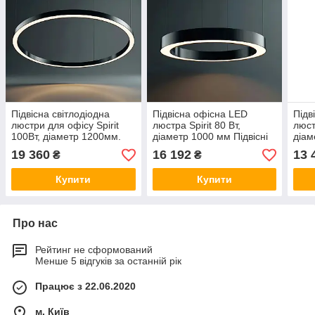
Підвісна світлодіодна
Підвісна офісна LED
Підв
люстри для офісу Spirit
люстра Spirit 80 Вт,
люст
100Вт, діаметр 1200мм.
діаметр 1000 мм Підвісні
діам
Освітлення для магазину,
світильники кільця для
світ
19 360
16 192
13 
₴
₴
бару, кафе
офісу, магазину
офіс
Купити
Купити
Про нас
Рейтинг не сформований
Менше 5 відгуків за останній рік
Працює з 22.06.2020
м. Київ