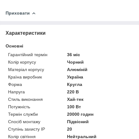
Приховати
Характеристики
Основні
Гарантійний термін
36 міс
Колір корпусу
Чорний
Матеріал корпусу
Алюміній
Країна виробник
Україна
Форма
Кругла
Напруга
220 В
Стиль виконання
Хай-тек
Потужність
100 Вт
Термін служби
20000 годин
Спосіб монтажу
Підвісний
Ступінь захисту IP
20
Колір світіння
Нейтральний