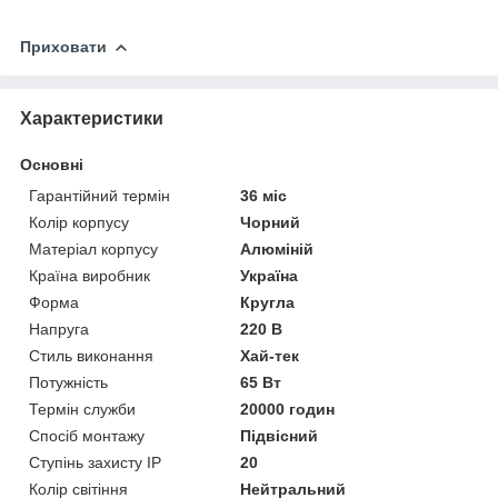
Приховати
Характеристики
Основні
Гарантійний термін
36 міс
Колір корпусу
Чорний
Матеріал корпусу
Алюміній
Країна виробник
Україна
Форма
Кругла
Напруга
220 В
Стиль виконання
Хай-тек
Потужність
65 Вт
Термін служби
20000 годин
Спосіб монтажу
Підвісний
Ступінь захисту IP
20
Колір світіння
Нейтральний