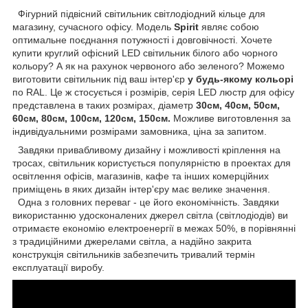
Фігурний підвісний світильник світлодіодний кільце для
магазину, сучасного офісу. Модель
Spirit
являє собою
оптимальне поєднання потужності і довговічності. Хочете
купити круглий офісний LED світильник білого або чорного
кольору? А як на рахунок червоного або зеленого? Можемо
виготовити світильник під ваш інтер'єр
у будь-якому кольорі
по RAL. Це ж стосується і розмірів, серія LED люстр для офісу
представлена в таких розмірах, діаметр
30см, 40см, 50см,
60см, 80см, 100см, 120см, 150см.
Можливе виготовлення за
індивідуальними розмірами замовника, ціна за запитом.
Завдяки привабливому дизайну і можливості кріплення на
тросах, світильник користується популярністю в проектах для
освітлення офісів, магазинів, кафе та інших комерційних
приміщень в яких дизайн інтер'єру має велике значення.
Одна з головних переваг - це його економічність. Завдяки
використанню удосконалених джерел світла (світлодіодів) ви
отримаєте економію електроенергії в межах 50%, в порівнянні
з традиційними джерелами світла, а надійно закрита
конструкція світильників забезпечить тривалий термін
експлуатації виробу.