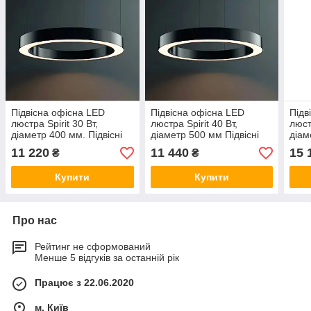
Підвісна офісна LED
Підвісна офісна LED
Підв
люстра Spirit 30 Вт,
люстра Spirit 40 Вт,
люст
діаметр 400 мм. Підвісні
діаметр 500 мм Підвісні
діам
світильники кільця для
світильники кільця для
світ
11 220
11 440
15 
₴
₴
офісу, магазину
офісу, магазину
офіс
Купити
Купити
Про нас
Рейтинг не сформований
Менше 5 відгуків за останній рік
Працює з 22.06.2020
м. Київ