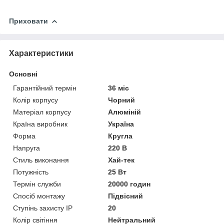
Приховати
Характеристики
Основні
Гарантійний термін
36 міс
Колір корпусу
Чорний
Матеріал корпусу
Алюміній
Країна виробник
Україна
Форма
Кругла
Напруга
220 В
Стиль виконання
Хай-тек
Потужність
25 Вт
Термін служби
20000 годин
Спосіб монтажу
Підвісний
Ступінь захисту IP
20
Колір світіння
Нейтральний