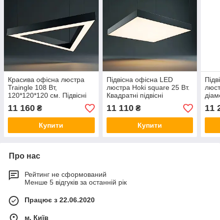
Красива офісна люстра
Підвісна офісна LED
Підв
Traingle 108 Вт,
люстра Hoki square 25 Вт.
люст
120*120*120 см. Підвісні
Квадратні підвісні
діам
LED світильники для
світильники для офісу,
світ
11 160
11 110
11 
₴
₴
офісу, магазину
магазину
офіс
Купити
Купити
Про нас
Рейтинг не сформований
Менше 5 відгуків за останній рік
Працює з 22.06.2020
м. Київ