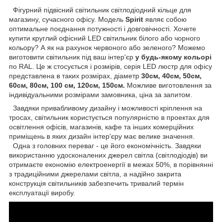
Фігурний підвісний світильник світлодіодний кільце для
магазину, сучасного офісу. Модель
Spirit
являє собою
оптимальне поєднання потужності і довговічності. Хочете
купити круглий офісний LED світильник білого або чорного
кольору? А як на рахунок червоного або зеленого? Можемо
виготовити світильник під ваш інтер'єр
у будь-якому кольорі
по RAL. Це ж стосується і розмірів, серія LED люстр для офісу
представлена в таких розмірах, діаметр
30см, 40см, 50см,
60см, 80см, 100 см, 120см, 150см.
Можливе виготовлення за
індивідуальними розмірами замовника, ціна за запитом.
Завдяки привабливому дизайну і можливості кріплення на
тросах, світильник користується популярністю в проектах для
освітлення офісів, магазинів, кафе та інших комерційних
приміщень в яких дизайн інтер'єру має велике значення.
Одна з головних переваг - це його економічність. Завдяки
використанню удосконалених джерел світла (світлодіодів) ви
отримаєте економію електроенергії в межах 50%, в порівнянні
з традиційними джерелами світла, а надійно закрита
конструкція світильників забезпечить тривалий термін
експлуатації виробу.