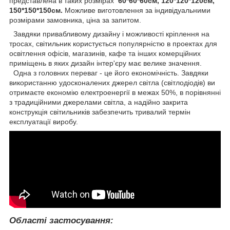
представлена в таких розмірах
60*60*60см, 120*120*120см,
150*150*150см.
Можливе виготовлення за індивідуальними
розмірами замовника, ціна за запитом.
Завдяки привабливому дизайну і можливості кріплення на
тросах, світильник користується популярністю в проектах для
освітлення офісів, магазинів, кафе та інших комерційних
приміщень в яких дизайн інтер'єру має велике значення.
Одна з головних переваг - це його економічність. Завдяки
використанню удосконалених джерел світла (світлодіодів) ви
отримаєте економію електроенергії в межах 50%, в порівнянні
з традиційними джерелами світла, а надійно закрита
конструкція світильників забезпечить тривалий термін
експлуатації виробу.
Області застосування: