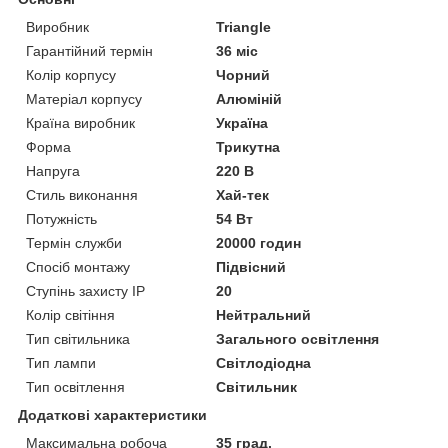
Виробник
Triangle
Гарантійний термін
36 міс
Колір корпусу
Чорний
Матеріал корпусу
Алюміній
Країна виробник
Україна
Форма
Трикутна
Напруга
220 В
Стиль виконання
Хай-тек
Потужність
54 Вт
Термін служби
20000 годин
Спосіб монтажу
Підвісний
Ступінь захисту IP
20
Колір світіння
Нейтральний
Тип світильника
Загального освітлення
Тип лампи
Світлодіодна
Тип освітлення
Світильник
Додаткові характеристики
Максимальна робоча
35 град.