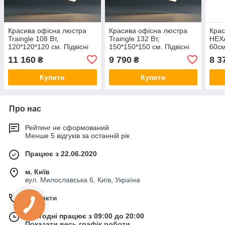
Красива офісна люстра
Красива офісна люстра
Крас
Traingle 108 Вт,
Traingle 132 Вт,
HEXA
120*120*120 см. Підвісні
150*150*150 см. Підвісні
60см
LED світильники для
LED світильники для
світ
11 160
9 790
8 3
₴
₴
офісу, магазину
офісу, магазину
мага
Купити
Купити
Про нас
Рейтинг не сформований
Менше 5 відгуків за останній рік
Працює з 22.06.2020
м. Київ
вул. Милославська 6, Київ, Україна
Контакти
Сьогодні працює з 09:00 до 20:00
Показати весь графік роботи