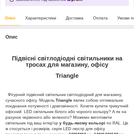
Опис
Характеристики
Доставка
Оплата
Умови п
Опис
Підвісні світлодіодні світильники на
тросах для магазину, офісу
Triangle
Фігурний підвісний світильник світлодіодний для магазину,
сучасного офісу. Модель
Triangle
являє собою оптимальне
поєднання потужності і довговічності. Хочете купити трикутний
офісний LED світильник білого або чорного кольору? А як на
рахунок червоного або зеленого? Можемо виготовити
світильник під ваш інтер'єр
у будь-якому кольорі
по RAL. Це
ж стосується і розмірів, серія LED люстр для офісу