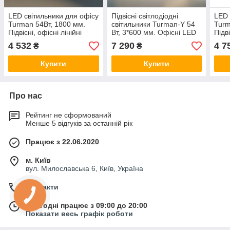
LED світильники для офісу
Підвісні світлодіодні
LED 
Turman 54Вт, 1800 мм.
світильники Turman-Y 54
Turm
Підвісні, офісні лінійні
Вт, 3*600 мм. Офісні LED
Підві
світильники для офісу,
світильники для офісу,
світ
4 532
7 290
4 7
₴
₴
магазину
магазину
мага
Купити
Купити
Про нас
Рейтинг не сформований
Менше 5 відгуків за останній рік
Працює з 22.06.2020
м. Київ
вул. Милославська 6, Київ, Україна
Контакти
Сьогодні працює з 09:00 до 20:00
Показати весь графік роботи