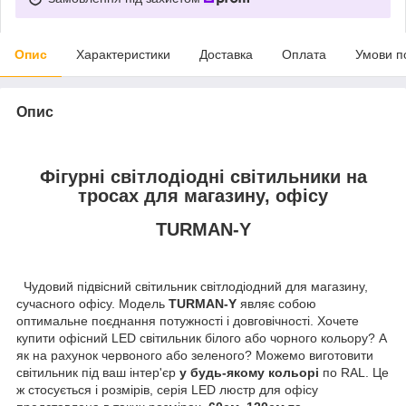
Опис
Характеристики
Доставка
Оплата
Умови п
Опис
Фігурні світлодіодні світильники на
тросах для магазину, офісу
TURMAN-Y
Чудовий підвісний світильник світлодіодний для магазину,
сучасного офісу. Модель
TURMAN-Y
являє собою
оптимальне поєднання потужності і довговічності. Хочете
купити офісний LED світильник білого або чорного кольору? А
як на рахунок червоного або зеленого? Можемо виготовити
світильник під ваш інтер'єр
у будь-якому кольорі
по RAL. Це
ж стосується і розмірів, серія LED люстр для офісу