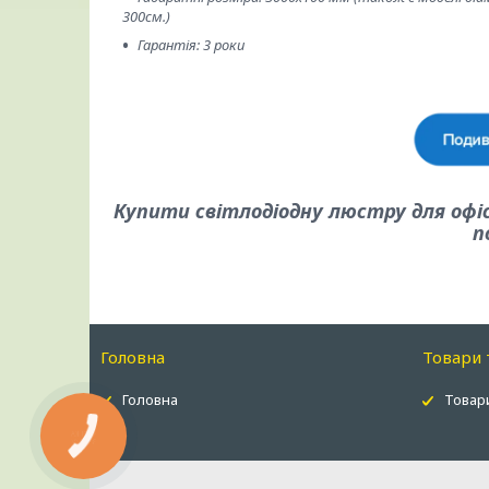
300см.)
Гарантія: 3 роки
Купити світлодіодну люстру для офіс
п
Головна
Товари 
Головна
Товари
КНОПКА
ЗВ'ЯЗКУ