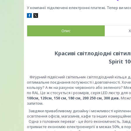
У компанії підключені електронні платежі. Тепер ви мо
Опис
Х
Красиві світлодіодні світи
Spirit 1
Фігурний підвісний світильник світлодіодний кільце д
оптимальне поєднання потужності і довговічності. Хоче
кольору? А як на рахунок червоного або зеленого? Мож
по RAL. Це ж стосується і розмірів, серія LED люстр для
100см, 120см, 150 см, 180 см, 200 250 см, 300 див.
Можли
запитом.
Завдяки привабливому дизайну і можливості кріплення 
освітлення офісів, магазинів, кафе та інших комерційн
Одна з головних переваг - це його економічність. Зав
отримаєте економію електроенергії в межах 50%, в пор