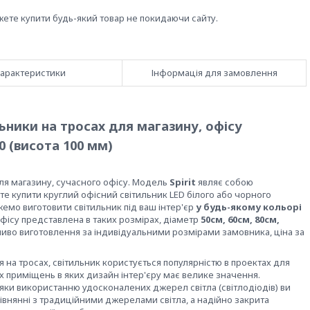
жете купити будь-який товар не покидаючи сайту.
арактеристики
Інформація для замовлення
льники на тросах для магазину, офісу
00 (висота 100 мм)
ля магазину, сучасного офісу. Модель
Spirit
являє собою
те купити круглий офісний світильник LED білого або чорного
емо виготовити світильник під ваш інтер'єр
у будь-якому кольорі
 офісу представлена в таких розмірах, діаметр
50см, 60см, 80см,
во виготовлення за індивідуальними розмірами замовника, ціна за
на тросах, світильник користується популярністю в проектах для
их приміщень в яких дизайн інтер'єру має велике значення.
дяки використанню удосконалених джерел світла (світлодіодів) ви
івнянні з традиційними джерелами світла, а надійно закрита