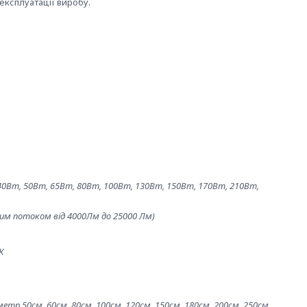
експлуатації виробу.
40Вт, 50Вт, 65Вт, 80Вт, 100Вт, 130Вт, 150Вт, 170Вт, 210Вт,
овим потоком від 4000Лм до 25000 Лм)
К
етр 50см, 60см, 80см, 100см, 120см, 150см, 180см, 200см, 250см,