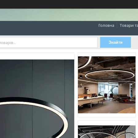
Головна
Товари т
Знайти