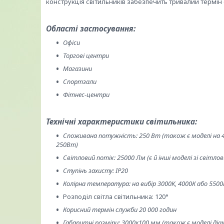
конструкція світильників забезпечить тривалий термін 
Області застосування:
Офіси
Торгові центри
Магазини
Спортзали
Фітнес-центри
Технічні характеристики світильника:
Споживана потужність: 250 Вт (також є моделі на 
250Вт)
Світловий потік: 25000 Лм (є й інші моделі зі світл
Ступінь захисту: IP20
Колірна температура: на вибір 3000К, 4000К або 5500
Розподіл світла світильника: 120°
Корисний термін служби 20 000 годин
Габаритні розміри: 3000х100 мм (також є моделі діам