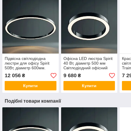
Підвісна світлодіодна
Офісна LED люстра Spirit
Крас
люстри для офісу Spirit
40 Вт, діаметр 500 мм
світ
50Вт, діаметр 600мм.
Світлодіодний офісний
Trai
Освітлення для магазину,
світильник кільце, офісне
Підв
12 056
9 680
7 2
₴
₴
бару, кафе
освітлення
для 
Купити
Купити
Подібні товари компанії