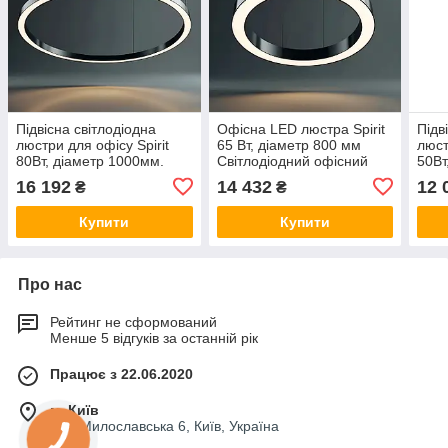
Підвісна світлодіодна
Офісна LED люстра Spirit
Підв
люстри для офісу Spirit
65 Вт, діаметр 800 мм
люст
80Вт, діаметр 1000мм.
Світлодіодний офісний
50Вт
Освітлення для магазину,
світильник кільце, офісне
Осві
16 192
14 432
12 
₴
₴
бару, кафе
освітлення
бару
Купити
Купити
Про нас
Рейтинг не сформований
Менше 5 відгуків за останній рік
Працює з 22.06.2020
м. Київ
вул. Милославська 6, Київ, Україна