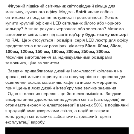
Фігурний підвісний світильник світлодіодний кільце для
магазину, сучасного офісу. Модель
Spirit
являє собою
оптимальне поєднання потужності і довговічності. Хочете
купити круглий офісний LED світильник білого або чорного
кольору? А як на рахунок червоного або зеленого? Можемо
виготовити світильник під ваш інтер'єр
у будь-якому кольорі
по RAL. Це ж стосується і розмірів, серія LED люстр для офісу
представлена в таких розмірах, діаметр
50см, 60см, 80см,
100см, 120см, 150 см, 180см, 200см, 250см, 300см.
Можливе виготовлення за індивідуальними розмірами
замовника, ціна за запитом.
Завдяки привабливому дизайну і можливості кріплення на
тросах, світильник користується популярністю в проектах для
освітлення офісів, магазинів, кафе та інших комерційних
приміщень в яких дизайн інтер'єру має велике значення.
Одна з головних переваг - це його економічність. Завдяки
використанню удосконалених джерел світла (світлодіодів) ви
отримаєте економію електроенергії в межах 50%, в порівнянні
з традиційними джерелами світла, а надійно закрита
конструкція світильників забезпечить тривалий термін
експлуатації виробу.