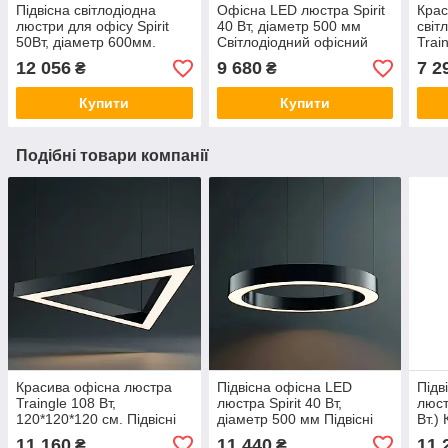
Підвісна світлодіодна
Офісна LED люстра Spirit
Крас
люстри для офісу Spirit
40 Вт, діаметр 500 мм
світ
50Вт, діаметр 600мм.
Світлодіодний офісний
Trai
Освітлення для магазину,
світильник кільце, офісне
Підв
12 056
9 680
7 2
₴
₴
бару, кафе
освітлення
для 
Купити
Купити
Подібні товари компанії
Красива офісна люстра
Підвісна офісна LED
Підв
Traingle 108 Вт,
люстра Spirit 40 Вт,
люст
120*120*120 см. Підвісні
діаметр 500 мм Підвісні
Вт.) 
LED світильники для
світильники кільця для
світ
11 160
11 440
11 
₴
₴