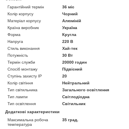
Гарантійний термін
36 міс
Колір корпусу
Чорний
Матеріал корпусу
Алюміній
Країна виробник
Україна
Форма
Кругла
Напруга
220 В
Стиль виконання
Хай-тек
Потужність
30 Вт
Термін служби
20000 годин
Спосіб монтажу
Підвісний
Ступінь захисту IP
20
Колір світіння
Нейтральний
Тип світильника
Загального освітлення
Тип лампи
Світлодіодна
Тип освітлення
Світильник
Додаткові характеристики
Максимальна робоча
35 град.
температура