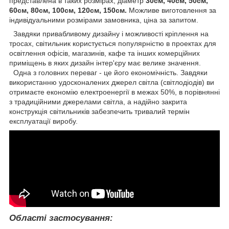
представлена в таких розмірах, діаметр
30см, 40см, 50см,
60см, 80см, 100см, 120см, 150см.
Можливе виготовлення за
індивідуальними розмірами замовника, ціна за запитом.
Завдяки привабливому дизайну і можливості кріплення на
тросах, світильник користується популярністю в проектах для
освітлення офісів, магазинів, кафе та інших комерційних
приміщень в яких дизайн інтер'єру має велике значення.
Одна з головних переваг - це його економічність. Завдяки
використанню удосконалених джерел світла (світлодіодів) ви
отримаєте економію електроенергії в межах 50%, в порівнянні
з традиційними джерелами світла, а надійно закрита
конструкція світильників забезпечить тривалий термін
експлуатації виробу.
Області застосування: