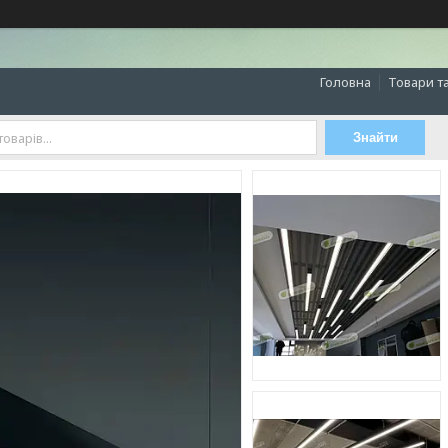
Головна
Товари т
Знайти