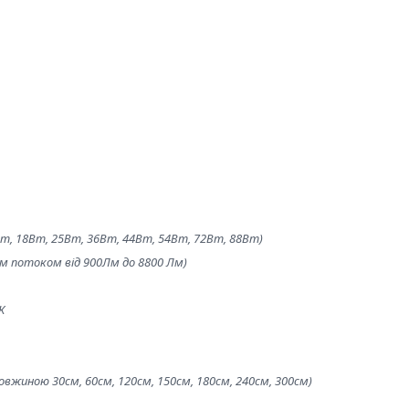
т, 18Вт, 25Вт, 36Вт, 44Вт, 54Вт, 72Вт, 88Вт)
вим потоком від 900Лм до 8800 Лм)
К
овжиною 30см, 60см, 120см, 150см, 180см, 240см, 300см)