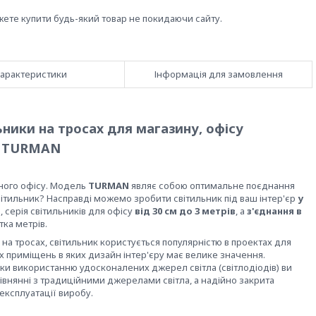
жете купити будь-який товар не покидаючи сайту.
арактеристики
Інформація для замовлення
льники на тросах для магазину, офісу
TURMAN
сного офісу. Модель
TURMAN
являє собою оптимальне поєднання
світильник? Насправді можемо зробити світильник під ваш інтер'єр
у
в, серія світильників для офісу
від 30 см до 3 метрів
, а
з'єднання в
тка метрів.
на тросах, світильник користується популярністю в проектах для
их приміщень в яких дизайн інтер'єру має велике значення.
яки використанню удосконалених джерел світла (світлодіодів) ви
івнянні з традиційними джерелами світла, а надійно закрита
експлуатації виробу.