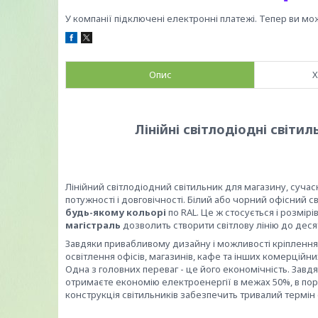
У компанії підключені електронні платежі. Тепер ви мо
Опис
Х
Лінійні світлодіодні світи
Лінійний світлодіодний світильник для магазину, суча
потужності і довговічності. Білий або чорний офісний 
будь-якому кольорі
по RAL. Це ж стосується і розмірі
магістраль
дозволить створити світлову лінію до деся
Завдяки привабливому дизайну і можливості кріплення 
освітлення офісів, магазинів, кафе та інших комерційн
Одна з головних переваг - це його економічність. Завд
отримаєте економію електроенергії в межах 50%, в пор
конструкція світильників забезпечить тривалий термін 