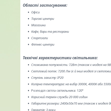
Області застосування:
Офіси
Торгові центри
Магазини
Кафе, бари та ресторани
Спортзали
Фітнес-центри
Технічні характеристики світильника:
Споживана потужність: 72Вт (також є моделі на 9В
Світловий потік: 7200 Лм (є й інші моделі зі світло
Ступінь захисту: IP20
Колірна температура: на вибір 3000К, 4000К або 5500
Розподіл світла світильника: 120°
Корисний термін служби 20 000 годин
Габаритні розміри: 2400х50х70 мм (також є моделі д
Гарантія: 3 роки