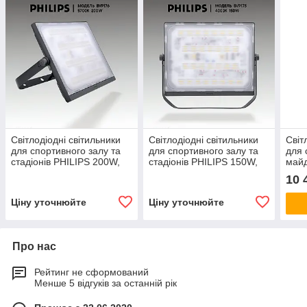
Світлодіодні світильники
Світлодіодні світильники
Світ
для спортивного залу та
для спортивного залу та
для 
стадіонів PHILIPS 200W,
стадіонів PHILIPS 150W,
майд
19000 lm, 5700 K.
14250 lm, 4000K
стад
10 
Ціну уточнюйте
Ціну уточнюйте
Про нас
Рейтинг не сформований
Менше 5 відгуків за останній рік