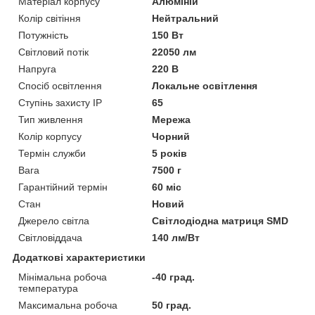
Матеріал корпусу
Алюміній
Колір світіння
Нейтральний
Потужність
150 Вт
Світловий потік
22050 лм
Напруга
220 В
Спосіб освітлення
Локальне освітлення
Ступінь захисту IP
65
Тип живлення
Мережа
Колір корпусу
Чорний
Термін служби
5 років
Вага
7500 г
Гарантійний термін
60 міс
Стан
Новий
Джерело світла
Світлодіодна матриця SMD
Світловіддача
140 лм/Вт
Додаткові характеристики
Мінімальна робоча
-40 град.
температура
Максимальна робоча
50 град.