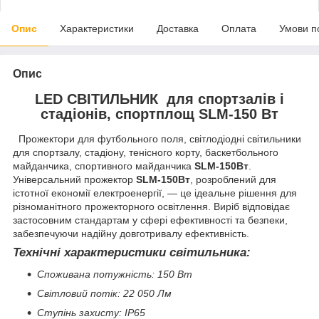
Опис
Характеристики
Доставка
Оплата
Умови п
Опис
LED СВІТИЛЬНИК для спортзалів і
стадіонів, спортплощ SLM-150 Вт
Прожектори для футбольного поля, світлодіодні світильники
для спортзалу, стадіону, тенісного корту, баскетбольного
майданчика, спортивного майданчика
SLM-150Вт
.
Універсальний прожектор
SLM-150Вт
, розроблений для
істотної економії електроенергії, — це ідеальне рішення для
різноманітного прожекторного освітлення. Виріб відповідає
застосовним стандартам у сфері ефективності та безпеки,
забезпечуючи надійну довготривалу ефективність.
Технічні характеристики світильника:
Споживана потужність: 150 Вт
Світловий потік: 22 050 Лм
Ступінь захисту: IP65