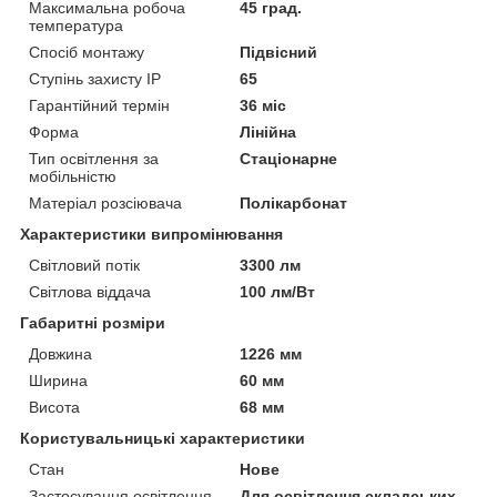
Максимальна робоча
45 град.
температура
Спосіб монтажу
Підвісний
Ступінь захисту IP
65
Гарантійний термін
36 міс
Форма
Лінійна
Тип освітлення за
Стаціонарне
мобільністю
Матеріал розсіювача
Полікарбонат
Характеристики випромінювання
Світловий потік
3300 лм
Світлова віддача
100 лм/Вт
Габаритні розміри
Довжина
1226 мм
Ширина
60 мм
Висота
68 мм
Користувальницькі характеристики
Стан
Нове
Застосування освітлення
Для освітлення складських