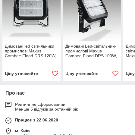
Димовані led світильники
Димовані Led-світильники
Димо
промислові Maxus
промислові Maxus
світ
Combee Flood DRS 120W,
Combee Flood DRS 100W,
Max
16200Lm, IP67.
14000Lm, IP67.
DRS
Промисловий прожектор
Промисловий прожектор
IP67
прож
Ціну уточнюйте
Ціну уточнюйте
Цін
Про нас
Рейтинг не сформований
Менше 5 відгуків за останній рік
Працює з 22.06.2020
м. Київ