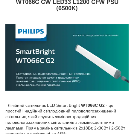
WT066C СW LED33 L1200 CFW PSU
(6500K)
Лінійний світильник LED Smart Bright
WT066C G2
- це
простий і надійний світлодіодний пиловологозахищений
світильник, який служить заміною традиційних
пиловологозахищених світильників з люмінесцентними
лампами. Пряма заміна світильників 2х18Вт, 2х36Вт і 2х58Вт,
економія на освітленні до 45%;