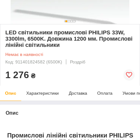
LED світильники промислові PHILIPS 33W,
3300lm, 6500K. Довжина 1200 мм. Промислові
лінійні світильники
Немає в наявності
Код: 911401824582 (6500K)
Роздріб
1 276
₴
Опис
Характеристики
Доставка
Оплата
Умови п
Опис
Промислові лінійні світильники PHILIPS